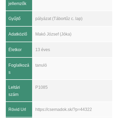
jellemzők
Gyűjtő
pályázat (Tábortűz c. lap)
Adatközlő
Makó József (Jóka)
Életkor
13 éves
Foglalkozá
tanuló
s
Leltári
P1085
szám
Rövid Url
https://csemadok.sk/?p=44322