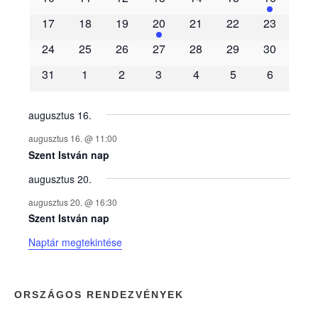
m
17
18
19
20
21
22
23
é
24
25
26
27
28
29
30
31
1
2
3
4
5
6
n
y
augusztus 16.
augusztus 16. @ 11:00
e
Szent István nap
augusztus 20.
k
augusztus 20. @ 16:30
n
Szent István nap
Naptár megtekintése
a
p
ORSZÁGOS RENDEZVÉNYEK