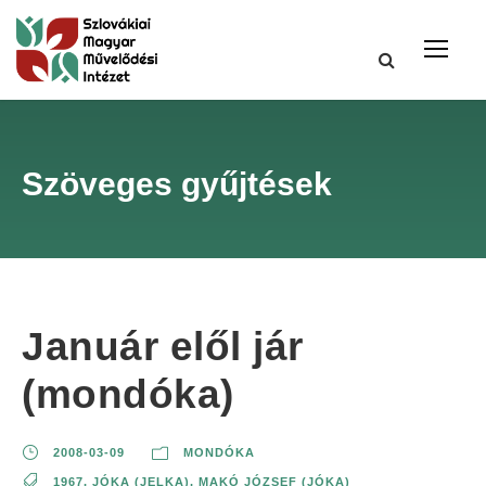
Szöveges gyűjtések
Január elől jár
(mondóka)
2008-03-09
MONDÓKA
1967
,
JÓKA (JELKA)
,
MAKÓ JÓZSEF (JÓKA)