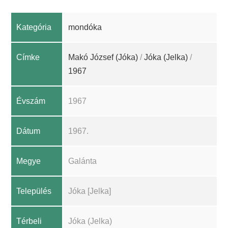
Kategória
mondóka
Címke
Makó József (Jóka)
/
Jóka (Jelka)
/
1967
Évszám
1967
Dátum
1967.
Megye
Galánta
Település
Jóka [Jelka]
Térbeli
Jóka (Jelka)