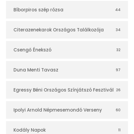
t
Bíborpiros szép rózsa
44
á
r
Citerazenekarok Országos Találkozója
34
Csengő Énekszó
32
Duna Menti Tavasz
97
Egressy Béni Országos Színjátszó Fesztivál
26
Ipolyi Arnold Népmesemondó Verseny
60
Kodály Napok
11