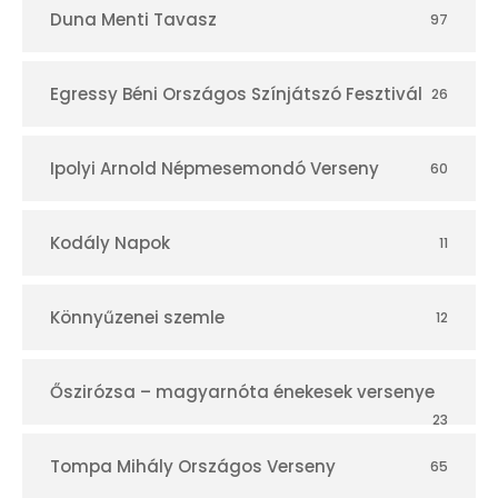
Duna Menti Tavasz
97
Egressy Béni Országos Színjátszó Fesztivál
26
Ipolyi Arnold Népmesemondó Verseny
60
Kodály Napok
11
Könnyűzenei szemle
12
Őszirózsa – magyarnóta énekesek versenye
23
Tompa Mihály Országos Verseny
65