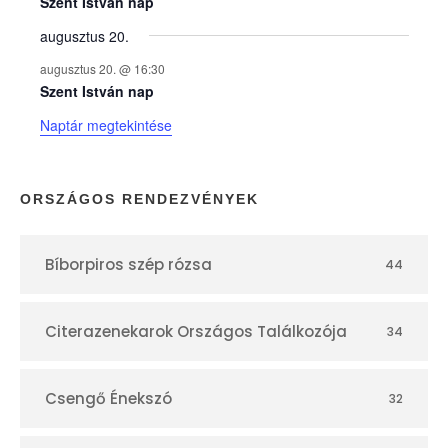
e
Szent István nap
augusztus 20.
k
augusztus 20. @ 16:30
n
Szent István nap
Naptár megtekintése
a
p
ORSZÁGOS RENDEZVÉNYEK
t
Bíborpiros szép rózsa
44
á
r
Citerazenekarok Országos Találkozója
34
Csengő Énekszó
32