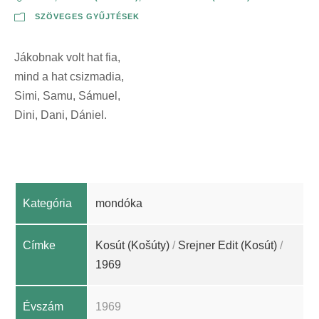
SZÖVEGES GYŰJTÉSEK
Jákobnak volt hat fia,
mind a hat csizmadia,
Simi, Samu, Sámuel,
Dini, Dani, Dániel.
Kategória
mondóka
Címke
Kosút (Košúty)
/
Srejner Edit (Kosút)
/
1969
Évszám
1969