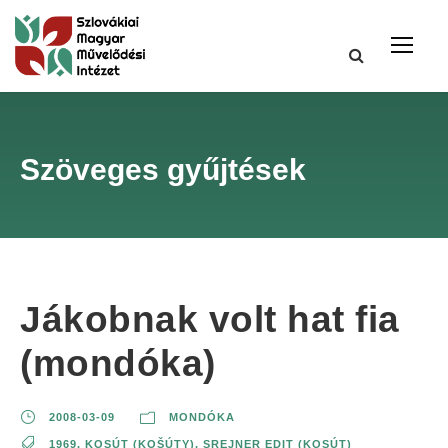
Szöveges gyűjtések
Jákobnak volt hat fia
(mondóka)
2008-03-09
MONDÓKA
1969
,
KOSÚT (KOŠÚTY)
,
SREJNER EDIT (KOSÚT)