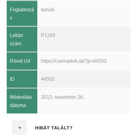
Foglalkozá
tanuló
s
Leltári
P1265
szám
Rövid Url
https://csemadok.sk/?p=44502
ID
44502
Módosítás
2013. november 26.
dátuma
HIBÁT TALÁLT?