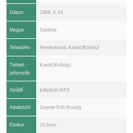
Dátum
1969. II. 14.
Megye
Galánta
Település
Nemeskosút, Kosút [Košúty]
Térbeli
Kosút (Košúty)
jellemzők
Gyűjtő
pályázat (AKI)
Adatközlő
Srejner Edit (Kosút)
Életkor
10 éves