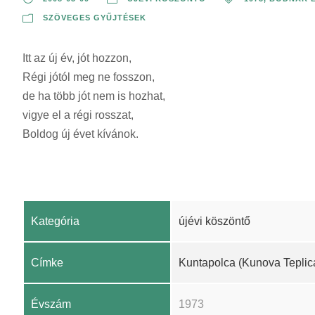
SZÖVEGES GYŰJTÉSEK
Itt az új év, jót hozzon,
Régi jótól meg ne fosszon,
de ha több jót nem is hozhat,
vigye el a régi rosszat,
Boldog új évet kívánok.
Kategória
újévi köszöntő
Címke
Kuntapolca (Kunova Teplic
Évszám
1973