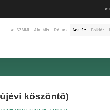
F
SZMMI
Aktuális
Rólunk
Adattár:
Folklór
 (újévi köszöntő)
LAJOSNÉ
,
KUNTAPOLCA (KUNOVA TEPLICA)