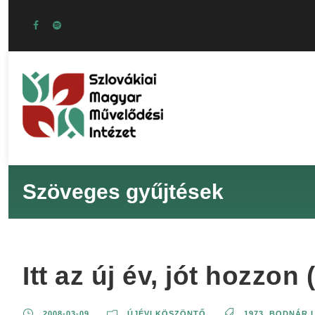
Szöveges gyűjtések
Itt az új év, jót hozzon
2008-03-09
ÚJÉVI KÖSZÖNTŐ
1973
,
BODNÁR 