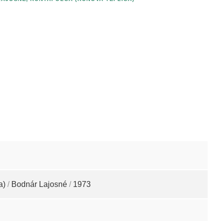
a)
/
Bodnár Lajosné
/
1973