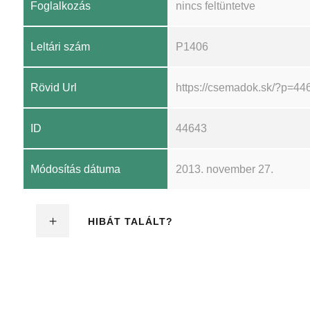
Foglalkozás
nincs feltüntetve
Leltári szám
P1406
Rövid Url
https://csemadok.sk/?p=44
ID
44643
Módosítás dátuma
2013. november 27.
HIBÁT TALÁLT?