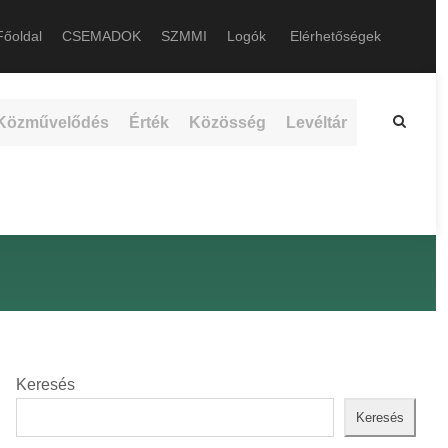
őoldal
CSEMADOK
SZMMI
Logók
Elérhetőségek
Közművelődés
Érték
Közösség
Levéltár
Keresés
Keresés