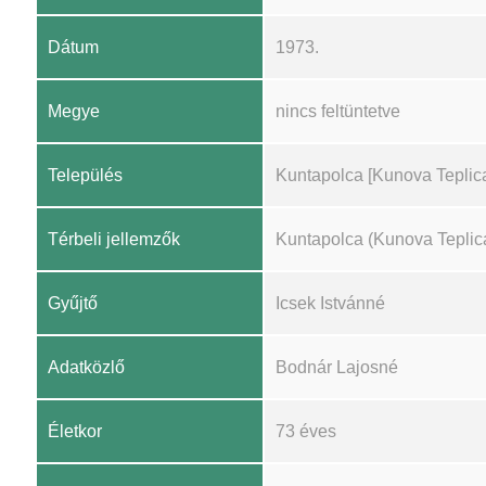
Dátum
1973.
Megye
nincs feltüntetve
Település
Kuntapolca [Kunova Teplic
Térbeli jellemzők
Kuntapolca (Kunova Teplic
Gyűjtő
Icsek Istvánné
Adatközlő
Bodnár Lajosné
Életkor
73 éves