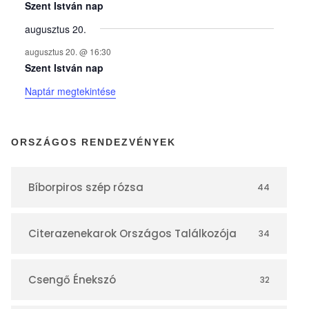
y
Szent István nap
augusztus 20.
e
augusztus 20. @ 16:30
Szent István nap
k
Naptár megtekintése
n
ORSZÁGOS RENDEZVÉNYEK
a
Bíborpiros szép rózsa
44
p
Citerazenekarok Országos Találkozója
34
t
á
Csengő Énekszó
32