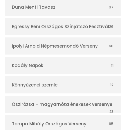
r
Duna Menti Tavasz
97
Egressy Béni Országos Színjátszó Fesztivál
26
Ipolyi Arnold Népmesemondó Verseny
60
Kodály Napok
11
Könnyűzenei szemle
12
Őszirózsa – magyarnóta énekesek versenye
23
Tompa Mihály Országos Verseny
65