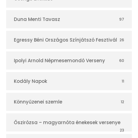
Duna Menti Tavasz
97
Egressy Béni Országos Színjátszó Fesztivál
26
Ipolyi Arnold Népmesemondó Verseny
60
Kodály Napok
11
Könnyűzenei szemle
12
Őszirózsa – magyarnóta énekesek versenye
23