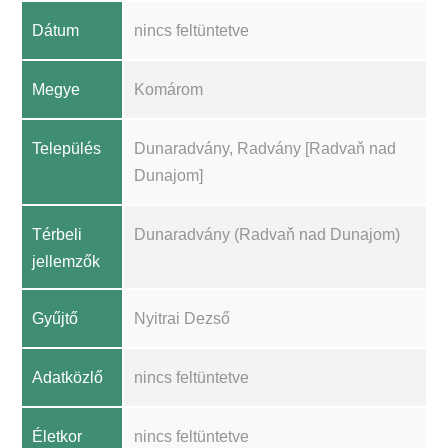
Dátum
nincs feltüntetve
Megye
Komárom
Település
Dunaradvány, Radvány [Radvaň nad
Dunajom]
Térbeli
Dunaradvány (Radvaň nad Dunajom)
jellemzők
Gyűjtő
Nyitrai Dezső
Adatközlő
nincs feltüntetve
Életkor
nincs feltüntetve