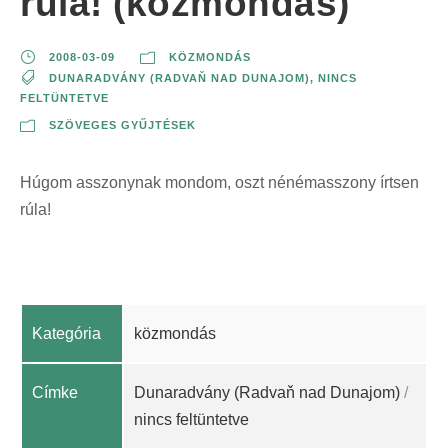
rúla! (közmondás)
2008-03-09
KÖZMONDÁS
DUNARADVÁNY (RADVAŇ NAD DUNAJOM)
,
NINCS
FELTÜNTETVE
SZÖVEGES GYŰJTÉSEK
Húgom asszonynak mondom, oszt nénémasszony írtsen
rúla!
Kategória
közmondás
Címke
Dunaradvány (Radvaň nad Dunajom)
/
nincs feltüntetve