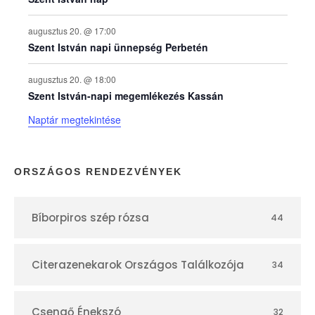
n
a
augusztus 20. @ 17:00
Szent István napi ünnepség Perbetén
p
augusztus 20. @ 18:00
Szent István-napi megemlékezés Kassán
t
Naptár megtekintése
á
r
ORSZÁGOS RENDEZVÉNYEK
Bíborpiros szép rózsa
44
Citerazenekarok Országos Találkozója
34
Csengő Énekszó
32