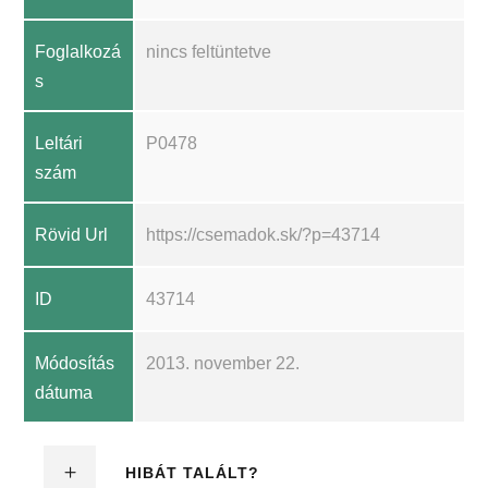
Foglalkozá
nincs feltüntetve
s
Leltári
P0478
szám
Rövid Url
https://csemadok.sk/?p=43714
ID
43714
Módosítás
2013. november 22.
dátuma
HIBÁT TALÁLT?