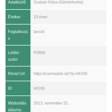
Adatközlő
Szabari Klára (Gömörhorka)
Életkor
10 éves
Foglalkozá
tanuló
s
Leltári
P0869
szám
Rövid Url
https://csemadok.sk/?p=44106
ID
44106
Módosítás
2013. november 25.
dátuma