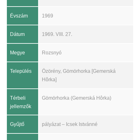
Évszám
1969
Dátum
1969. VIII. 27.
Megye
Rozsnyó
Település
Özörény, Gömörhorka [Gemerská
Hôrka]
Térbeli
Gömörhorka (Gemerská Hôrka)
jellemzők
Gyűjtő
pályázat – Icsek Istvánné