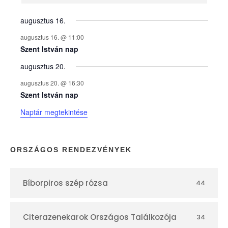
n
y
augusztus 16.
augusztus 16. @ 11:00
e
Szent István nap
augusztus 20.
k
augusztus 20. @ 16:30
n
Szent István nap
Naptár megtekintése
a
p
ORSZÁGOS RENDEZVÉNYEK
t
Bíborpiros szép rózsa
44
á
r
Citerazenekarok Országos Találkozója
34