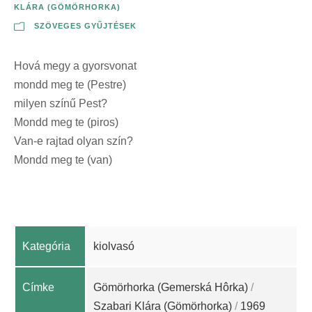
KLÁRA (GÖMÖRHORKA)
SZÖVEGES GYŰJTÉSEK
Hová megy a gyorsvonat
mondd meg te (Pestre)
milyen színű Pest?
Mondd meg te (piros)
Van-e rajtad olyan szín?
Mondd meg te (van)
Kategória
kiolvasó
Címke
Gömörhorka (Gemerská Hôrka)
/
Szabari Klára (Gömörhorka)
/
1969