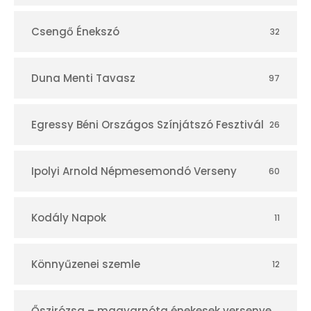
Csengő Énekszó
32
Duna Menti Tavasz
97
Egressy Béni Országos Színjátszó Fesztivál
26
Ipolyi Arnold Népmesemondó Verseny
60
Kodály Napok
11
Könnyűzenei szemle
12
Őszirózsa – magyarnóta énekesek versenye