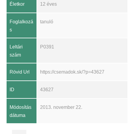
Életkor
12 éves
Foglalkozá
tanuló
s
Leltári
P0391
szám
Rövid Url
https://csemadok.sk/?p=43627
ID
43627
Módosítás
2013. november 22.
dátuma