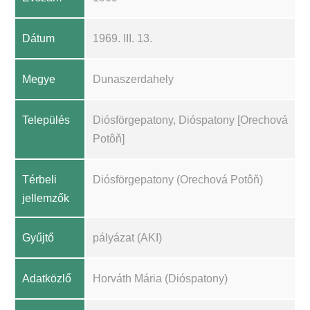
Dátum
1969. III. 13.
Megye
Dunaszerdahely
Település
Diósförgepatony, Dióspatony [Orechová
Potôň]
Térbeli
Diósförgepatony (Orechová Potôň)
jellemzők
Gyűjtő
pályázat (AKI)
Adatközlő
Horváth Mária (Dióspatony)