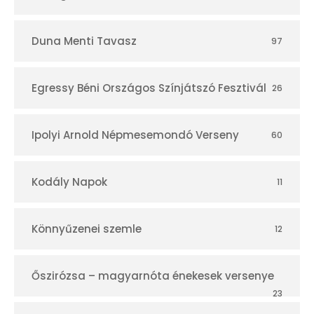
Duna Menti Tavasz
97
Egressy Béni Országos Színjátszó Fesztivál
26
Ipolyi Arnold Népmesemondó Verseny
60
Kodály Napok
11
Könnyűzenei szemle
12
Őszirózsa – magyarnóta énekesek versenye
23