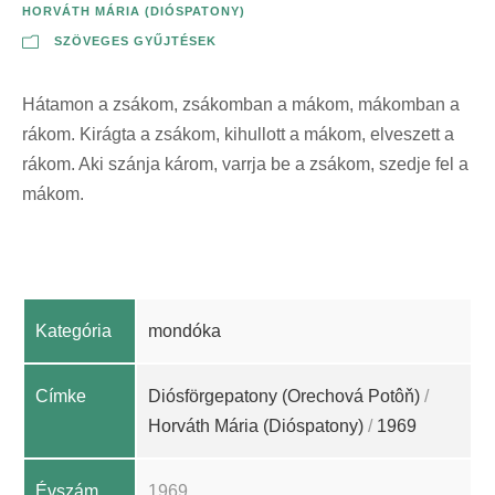
HORVÁTH MÁRIA (DIÓSPATONY)
SZÖVEGES GYŰJTÉSEK
Hátamon a zsákom, zsákomban a mákom, mákomban a
rákom. Kirágta a zsákom, kihullott a mákom, elveszett a
rákom. Aki szánja károm, varrja be a zsákom, szedje fel a
mákom.
Kategória
mondóka
Címke
Diósförgepatony (Orechová Potôň)
/
Horváth Mária (Dióspatony)
/
1969
Évszám
1969