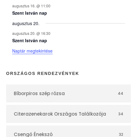
augusztus 16. @ 11:00
e
Szent István nap
augusztus 20.
k
augusztus 20. @ 16:30
n
Szent István nap
Naptár megtekintése
a
p
ORSZÁGOS RENDEZVÉNYEK
t
Bíborpiros szép rózsa
44
á
r
Citerazenekarok Országos Találkozója
34
Csengő Énekszó
32