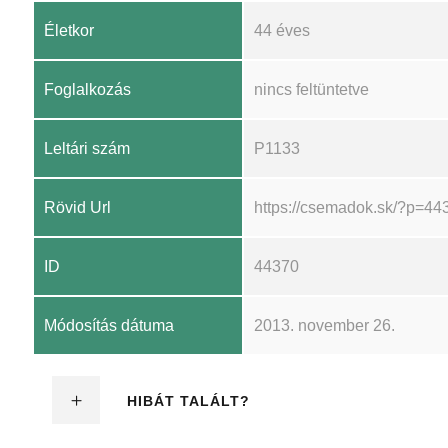
Életkor
44 éves
Foglalkozás
nincs feltüntetve
Leltári szám
P1133
Rövid Url
https://csemadok.sk/?p=44
ID
44370
Módosítás dátuma
2013. november 26.
HIBÁT TALÁLT?