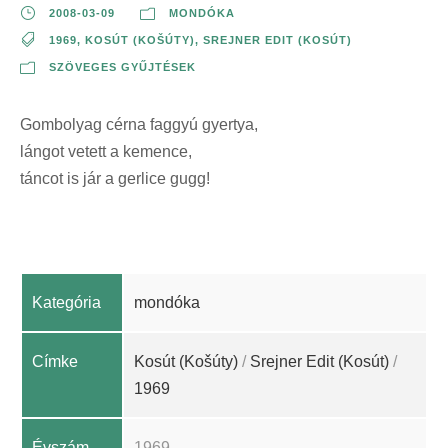
2008-03-09
MONDÓKA
1969
,
KOSÚT (KOŠÚTY)
,
SREJNER EDIT (KOSÚT)
SZÖVEGES GYŰJTÉSEK
Gombolyag cérna faggyú gyertya,
lángot vetett a kemence,
táncot is jár a gerlice gugg!
Kategória
mondóka
Címke
Kosút (Košúty)
/
Srejner Edit (Kosút)
/
1969
Évszám
1969