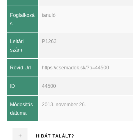
Foglalkozá
tanuló
s
Leltári
P1263
szám
Rövid Url
https://csemadok.sk/?p=44500
ID
44500
Módosítás
2013. november 26.
dátuma
HIBÁT TALÁLT?