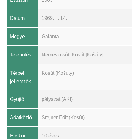
Dátum
1969. II. 14.
Megye
Galánta
Település
Nemeskosút, Kosút [Košúty]
Térbeli
Kosút (Košúty)
jellemzők
Gyűjtő
pályázat (AKI)
Adatközlő
Srejner Edit (Kosút)
Életkor
10 éves