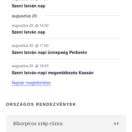
e
Szent István nap
augusztus 20.
k
augusztus 20. @ 16:30
n
Szent István nap
a
augusztus 20. @ 17:00
Szent István napi ünnepség Perbetén
p
augusztus 20. @ 18:00
Szent István-napi megemlékezés Kassán
t
Naptár megtekintése
á
r
ORSZÁGOS RENDEZVÉNYEK
Bíborpiros szép rózsa
44