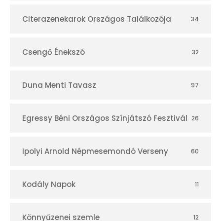
Citerazenekarok Országos Találkozója
34
Csengő Énekszó
32
Duna Menti Tavasz
97
Egressy Béni Országos Színjátszó Fesztivál
26
Ipolyi Arnold Népmesemondó Verseny
60
Kodály Napok
11
Könnyűzenei szemle
12