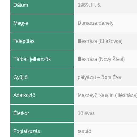
Dátum
1969. III. 6.
Megye
Dunaszerdahely
Település
Illésháza [Eliášovce]
Térbeli jellemzők
Illésháza (Nový Život)
Gyűjtő
pályázat – Bors Éva
Adatközlő
Mezzey? Katalin (Illésháza
Életkor
10 éves
Foglalkozás
tanuló