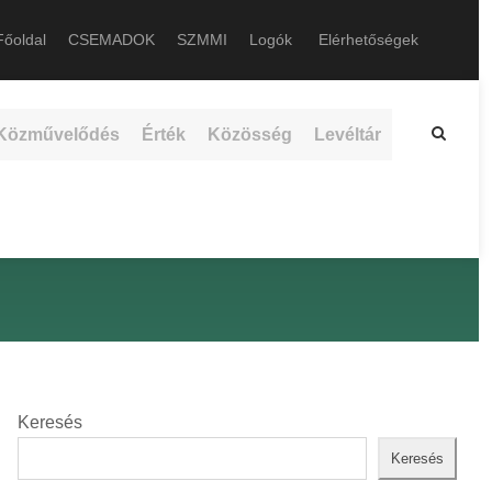
őoldal
CSEMADOK
SZMMI
Logók
Elérhetőségek
Közművelődés
Érték
Közösség
Levéltár
Keresés
Keresés