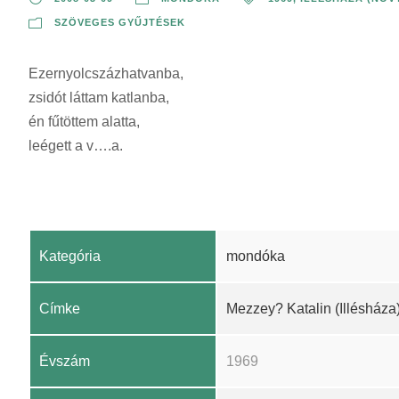
SZÖVEGES GYŰJTÉSEK
Ezernyolcszázhatvanba,
zsidót láttam katlanba,
én fűtöttem alatta,
leégett a v….a.
Kategória
mondóka
Címke
Mezzey? Katalin (Illésháza
Évszám
1969