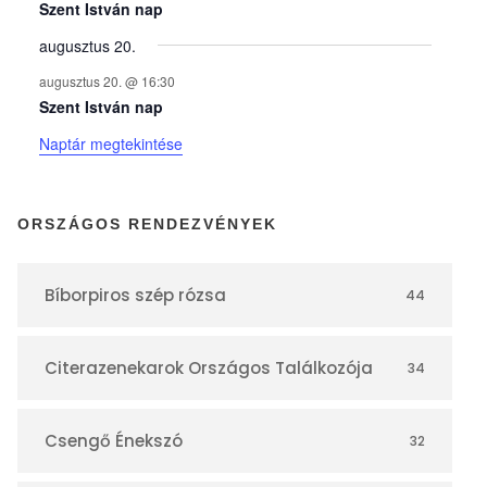
y
Szent István nap
augusztus 20.
e
augusztus 20. @ 16:30
Szent István nap
k
Naptár megtekintése
n
ORSZÁGOS RENDEZVÉNYEK
a
Bíborpiros szép rózsa
44
p
Citerazenekarok Országos Találkozója
34
t
á
Csengő Énekszó
32