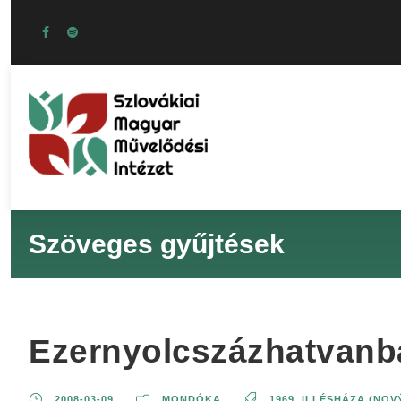
Szöveges gyűjtések
Ezernyolcszázhatvanb
2008-03-09
MONDÓKA
1969
,
ILLÉSHÁZA (NOVÝ