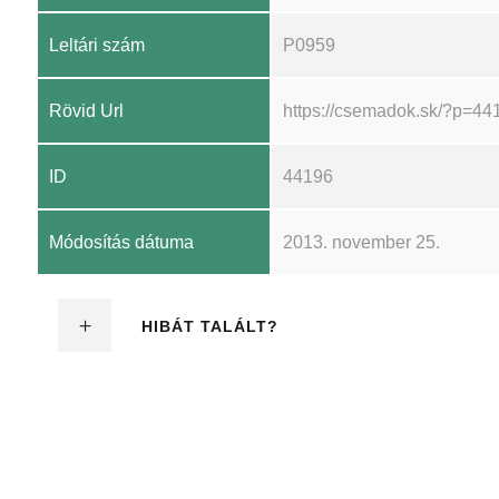
Leltári szám
P0959
Rövid Url
https://csemadok.sk/?p=44
ID
44196
Módosítás dátuma
2013. november 25.
HIBÁT TALÁLT?