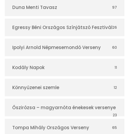
r
Duna Menti Tavasz
97
Egressy Béni Országos Színjátszó Fesztivál
26
Ipolyi Arnold Népmesemondó Verseny
60
Kodály Napok
11
Könnyűzenei szemle
12
Őszirózsa – magyarnóta énekesek versenye
23
Tompa Mihály Országos Verseny
65