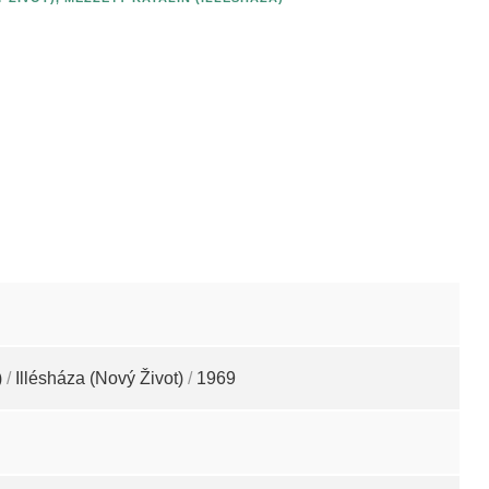
)
/
Illésháza (Nový Život)
/
1969