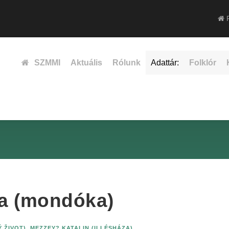
F
SZMMI
Aktuális
Rólunk
Adattár:
Folklór
a (mondóka)
 ŽIVOT)
,
MEZZEY? KATALIN (ILLÉSHÁZA)