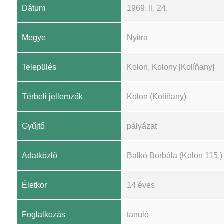
Dátum
1969. II. 24.
Megye
Nyitra
Település
Kolon, Kolony [Kolíňany]
Térbeli jellemzők
Kolon (Kolíňany)
Gyűjtő
pályázat
Adatközlő
Balkó Borbála (Kolon 115.)
Életkor
14 éves
Foglalkozás
tanuló