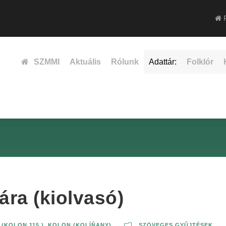
F
SZMMI
Aktuális
Rólunk
Adattár:
Folklór
ára (kiolvasó)
(KOLON 115.)
,
KOLON (KOLÍŇANY)
SZÖVEGES GYŰJTÉSEK