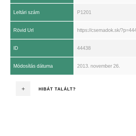
Leltári szám
P1201
Rövid Url
https://csemadok.sk/?p=44
ID
44438
Módosítás dátuma
2013. november 26.
HIBÁT TALÁLT?