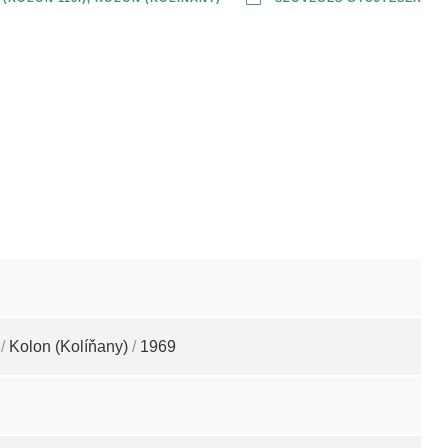
/
Kolon (Kolíňany)
/
1969