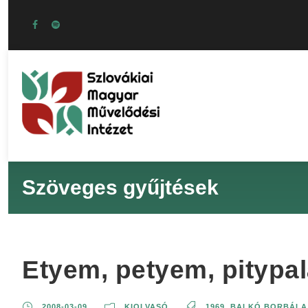
Szöveges gyűjtések
Etyem, petyem, pitypal
2008-03-09
KIOLVASÓ
1969
,
BALKÓ BORBÁLA 