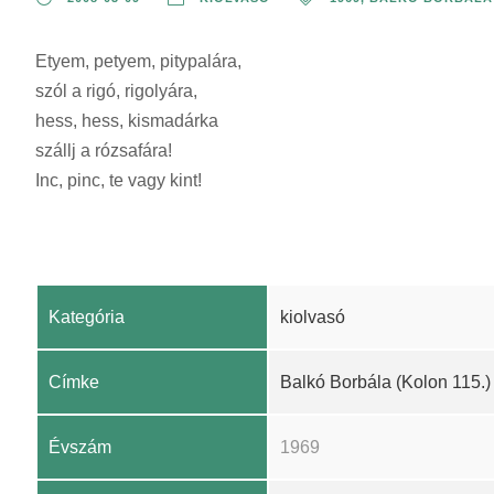
Etyem, petyem, pitypalára,
szól a rigó, rigolyára,
hess, hess, kismadárka
szállj a rózsafára!
Inc, pinc, te vagy kint!
Kategória
kiolvasó
Címke
Balkó Borbála (Kolon 115.)
Évszám
1969