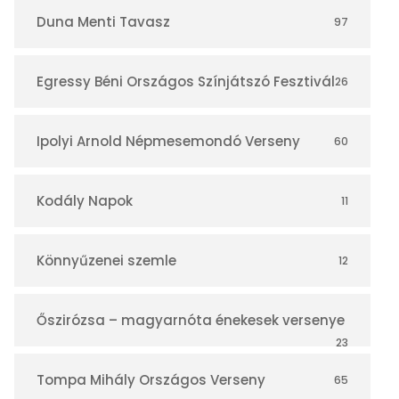
r
Duna Menti Tavasz
97
Egressy Béni Országos Színjátszó Fesztivál
26
Ipolyi Arnold Népmesemondó Verseny
60
Kodály Napok
11
Könnyűzenei szemle
12
Őszirózsa – magyarnóta énekesek versenye
23
Tompa Mihály Országos Verseny
65