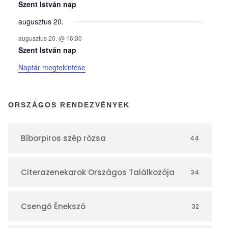
y
Szent István nap
augusztus 20.
e
augusztus 20. @ 16:30
Szent István nap
k
Naptár megtekintése
n
ORSZÁGOS RENDEZVÉNYEK
a
Bíborpiros szép rózsa
44
p
Citerazenekarok Országos Találkozója
34
t
á
Csengő Énekszó
32