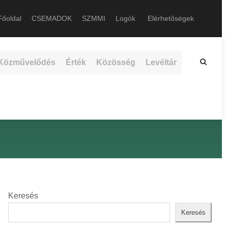
őoldal
CSEMADOK
SZMMI
Logók
Elérhetőségek
Közművelődés
Érték
Közösség
Levéltár
Keresés
Keresés