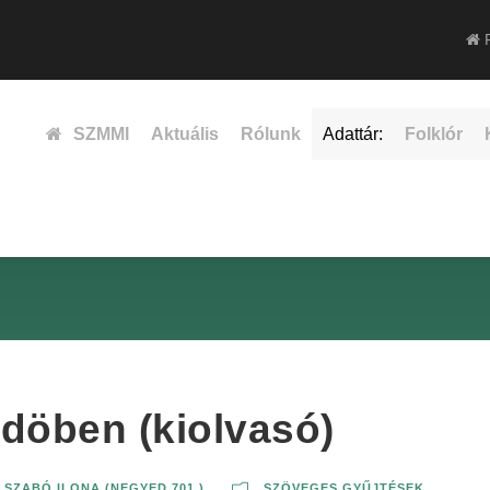
F
SZMMI
Aktuális
Rólunk
Adattár:
Folklór
döben (kiolvasó)
SZABÓ ILONA (NEGYED 701.)
SZÖVEGES GYŰJTÉSEK