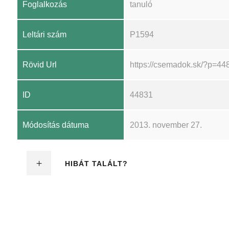
Foglalkozás
tanuló
Leltári szám
P1594
Rövid Url
https://csemadok.sk/?p=44
ID
44831
Módosítás dátuma
2013. november 27.
HIBÁT TALÁLT?