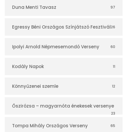
r
Duna Menti Tavasz
97
Egressy Béni Országos Színjátszó Fesztivál
26
Ipolyi Arnold Népmesemondó Verseny
60
Kodály Napok
11
Könnyűzenei szemle
12
Őszirózsa – magyarnóta énekesek versenye
23
Tompa Mihály Országos Verseny
65