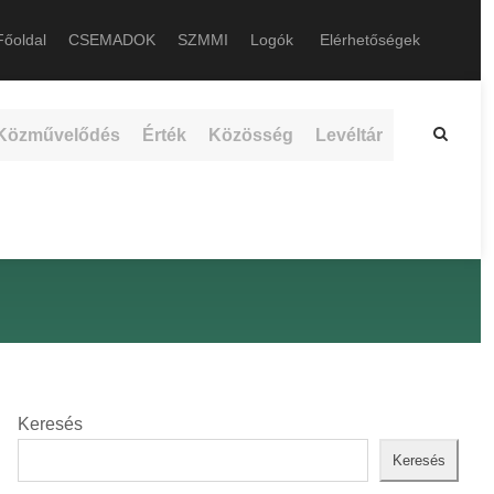
őoldal
CSEMADOK
SZMMI
Logók
Elérhetőségek
Közművelődés
Érték
Közösség
Levéltár
Keresés
Keresés