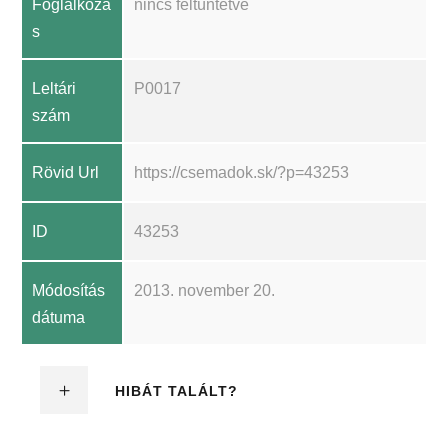
Foglalkozá
nincs feltüntetve
s
Leltári
P0017
szám
Rövid Url
https://csemadok.sk/?p=43253
ID
43253
Módosítás
2013. november 20.
dátuma
HIBÁT TALÁLT?