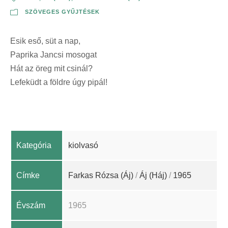
SZÖVEGES GYŰJTÉSEK
Esik eső, süt a nap,
Paprika Jancsi mosogat
Hát az öreg mit csinál?
Lefeküdt a földre úgy pipál!
Kategória
kiolvasó
Címke
Farkas Rózsa (Áj)
/
Áj (Háj)
/
1965
Évszám
1965