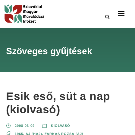
Szöveges gyűjtések
Esik eső, süt a nap
(kiolvasó)
2008-03-09
KIOLVASÓ
1965
,
ÁJ (HÁJ)
,
FARKAS RÓZSA (ÁJ)