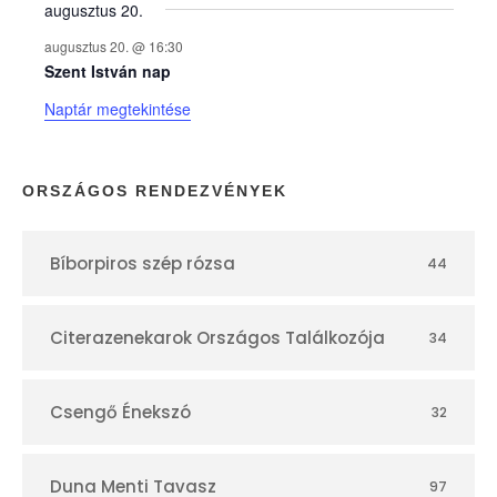
augusztus 20.
k
augusztus 20. @ 16:30
n
Szent István nap
Naptár megtekintése
a
p
ORSZÁGOS RENDEZVÉNYEK
t
Bíborpiros szép rózsa
44
á
r
Citerazenekarok Országos Találkozója
34
Csengő Énekszó
32
Duna Menti Tavasz
97