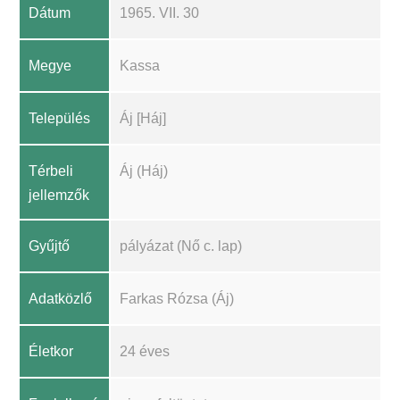
Dátum
1965. VII. 30
Megye
Kassa
Település
Áj [Háj]
Térbeli
Áj (Háj)
jellemzők
Gyűjtő
pályázat (Nő c. lap)
Adatközlő
Farkas Rózsa (Áj)
Életkor
24 éves