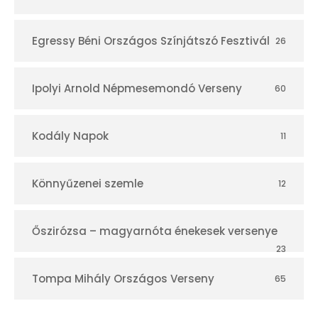
Egressy Béni Országos Színjátszó Fesztivál
26
Ipolyi Arnold Népmesemondó Verseny
60
Kodály Napok
11
Könnyűzenei szemle
12
Őszirózsa – magyarnóta énekesek versenye
23
Tompa Mihály Országos Verseny
65