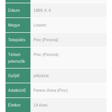
Dátum
1969. II. 4.
Megye
Losonc
Település
Pinc [Pinciná]
Térbeli
Pinc (Pinciná)
jellemzők
Gyűjtő
pályázat
Adatközlő
Ferenc Anna (Pinc)
Életkor
14 éves