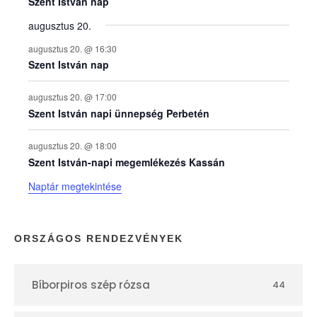
e
Szent István nap
augusztus 20.
k
augusztus 20. @ 16:30
n
Szent István nap
a
augusztus 20. @ 17:00
Szent István napi ünnepség Perbetén
p
augusztus 20. @ 18:00
Szent István-napi megemlékezés Kassán
t
Naptár megtekintése
á
r
ORSZÁGOS RENDEZVÉNYEK
Bíborpiros szép rózsa
44