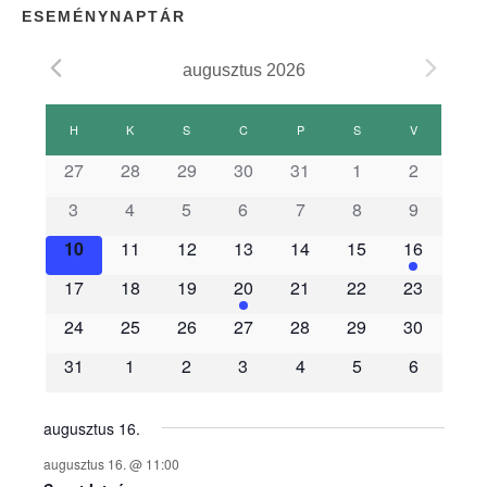
ESEMÉNYNAPTÁR
augusztus 2026
E
H
HÉTFŐ
K
KEDD
S
SZERDA
C
CSÜTÖRTÖK
P
PÉNTEK
S
SZOMBAT
V
VASÁRNAP
s
27
28
29
30
31
1
2
3
4
5
6
7
8
9
e
10
11
12
13
14
15
16
m
17
18
19
20
21
22
23
é
24
25
26
27
28
29
30
31
1
2
3
4
5
6
n
y
augusztus 16.
augusztus 16. @ 11:00