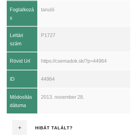
Foglalkozá
tanuló
s
Leltári
P1727
szám
Rövid Url
https://csemadok.sk/?p=44964
ID
44964
Módosítás
2013. november 28.
dátuma
HIBÁT TALÁLT?