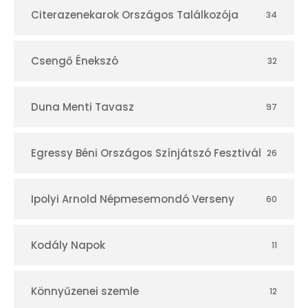
Citerazenekarok Országos Találkozója
34
Csengő Énekszó
32
Duna Menti Tavasz
97
Egressy Béni Országos Színjátszó Fesztivál
26
Ipolyi Arnold Népmesemondó Verseny
60
Kodály Napok
11
Könnyűzenei szemle
12