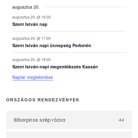
augusztus 20.
k
augusztus 20. @ 16:30
n
Szent István nap
a
augusztus 20. @ 17:00
Szent István napi ünnepség Perbetén
p
augusztus 20. @ 18:00
Szent István-napi megemlékezés Kassán
t
Naptár megtekintése
á
r
ORSZÁGOS RENDEZVÉNYEK
Bíborpiros szép rózsa
44