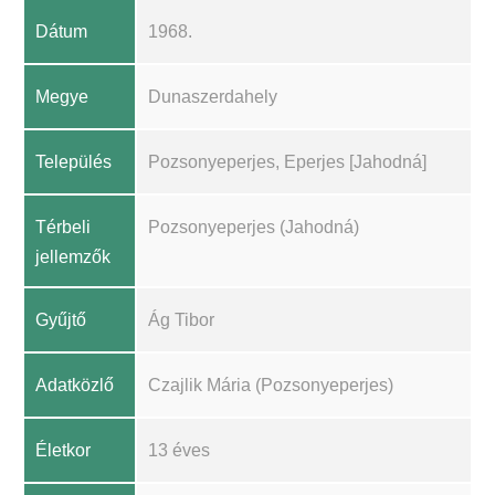
Dátum
1968.
Megye
Dunaszerdahely
Település
Pozsonyeperjes, Eperjes [Jahodná]
Térbeli
Pozsonyeperjes (Jahodná)
jellemzők
Gyűjtő
Ág Tibor
Adatközlő
Czajlik Mária (Pozsonyeperjes)
Életkor
13 éves