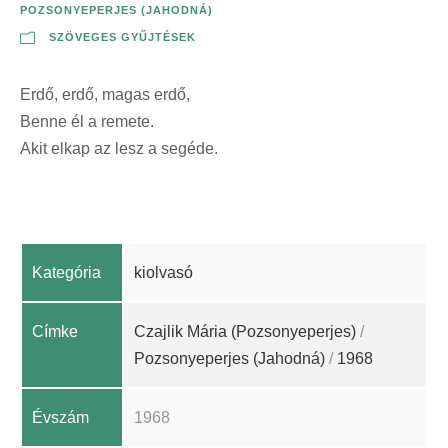
POZSONYEPERJES (JAHODNÁ)
SZÖVEGES GYŰJTÉSEK
Erdő, erdő, magas erdő,
Benne él a remete.
Akit elkap az lesz a segéde.
Kategória
kiolvasó
Címke
Czajlik Mária (Pozsonyeperjes)
/
Pozsonyeperjes (Jahodná)
/
1968
Évszám
1968