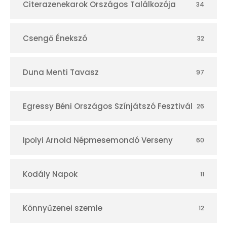
Citerazenekarok Országos Találkozója
34
Csengő Énekszó
32
Duna Menti Tavasz
97
Egressy Béni Országos Színjátszó Fesztivál
26
Ipolyi Arnold Népmesemondó Verseny
60
Kodály Napok
11
Könnyűzenei szemle
12