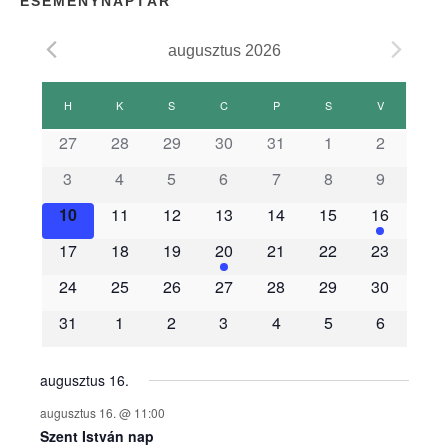
ESEMÉNYNAPTÁR
augusztus 2026
E
H
HÉTFŐ
K
KEDD
S
SZERDA
C
CSÜTÖRTÖK
P
PÉNTEK
S
SZOMBAT
V
VASÁRNAP
s
27
28
29
30
31
1
2
3
4
5
6
7
8
9
e
10
11
12
13
14
15
16
m
17
18
19
20
21
22
23
é
24
25
26
27
28
29
30
31
1
2
3
4
5
6
n
y
augusztus 16.
augusztus 16. @ 11:00
e
Szent István nap