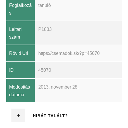
Foglalkozá
tanuló
s
Leltári
P1833
szám
Rövid Url
https://csemadok.sk/?p=45070
ID
45070
Módosítás
2013. november 28.
dátuma
HIBÁT TALÁLT?