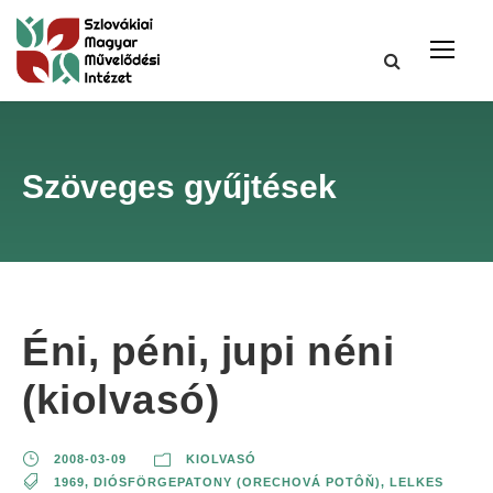
Szöveges gyűjtések
Éni, péni, jupi néni
(kiolvasó)
2008-03-09
KIOLVASÓ
1969
,
DIÓSFÖRGEPATONY (ORECHOVÁ POTÔŇ)
,
LELKES