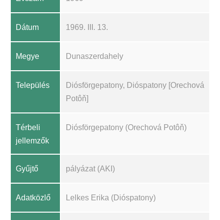
Dátum
1969. III. 13.
Megye
Dunaszerdahely
Település
Diósförgepatony, Dióspatony [Orechová
Potôň]
Térbeli
Diósförgepatony (Orechová Potôň)
jellemzők
Gyűjtő
pályázat (AKI)
Adatközlő
Lelkes Erika (Dióspatony)