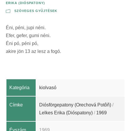
ERIKA (DIÓSPATONY)
SZÖVEGES GYŰJTÉSEK
Éni, péni, jupi néni.
Efer, gefer, gumi néni.
Éni pó, péni pó,
akire jön 13 az lesz a fogó.
Kategória
kiolvasó
Címke
Diósförgepatony (Orechová Potôň)
/
Lelkes Erika (Dióspatony)
/
1969
Évszám
1969