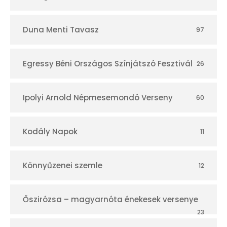
Duna Menti Tavasz
97
Egressy Béni Országos Színjátszó Fesztivál
26
Ipolyi Arnold Népmesemondó Verseny
60
Kodály Napok
11
Könnyűzenei szemle
12
Őszirózsa – magyarnóta énekesek versenye
23