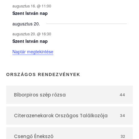
augusztus 16. @ 11:00
e
Szent István nap
augusztus 20.
k
augusztus 20. @ 16:30
n
Szent István nap
Naptár megtekintése
a
p
ORSZÁGOS RENDEZVÉNYEK
t
Bíborpiros szép rózsa
44
á
r
Citerazenekarok Országos Találkozója
34
Csengő Énekszó
32