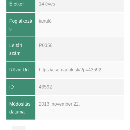
Életkor
14 éves
Foglalkozá
tanuló
s
Leltári
P0356
szám
Rövid Url
https://csemadok.sk/?p=43592
ID
43592
Módosítás
2013. november 22.
dátuma