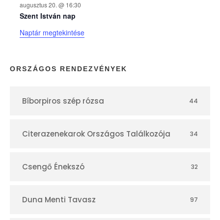
augusztus 20. @ 16:30
n
Szent István nap
Naptár megtekintése
a
p
ORSZÁGOS RENDEZVÉNYEK
t
Bíborpiros szép rózsa
44
á
r
Citerazenekarok Országos Találkozója
34
Csengő Énekszó
32
Duna Menti Tavasz
97