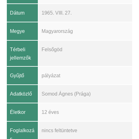
Dátum
1965. VIII. 27.
Megye
Magyarország
Térbeli
Felsőgöd
jellemzők
Gyűjtő
pályázat
Adatközlő
Somod Ágnes (Prága)
Életkor
12 éves
Foglalkozá
nincs feltüntetve
s