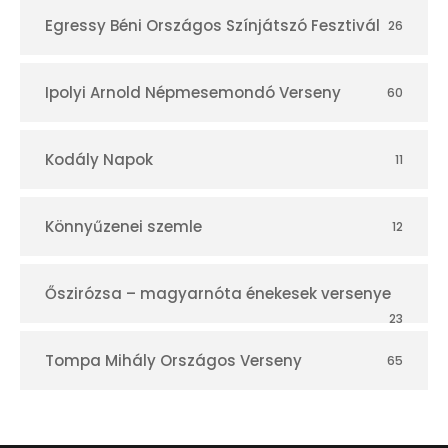
Egressy Béni Országos Színjátszó Fesztivál
26
Ipolyi Arnold Népmesemondó Verseny
60
Kodály Napok
11
Könnyűzenei szemle
12
Őszirózsa – magyarnóta énekesek versenye
23
Tompa Mihály Országos Verseny
65