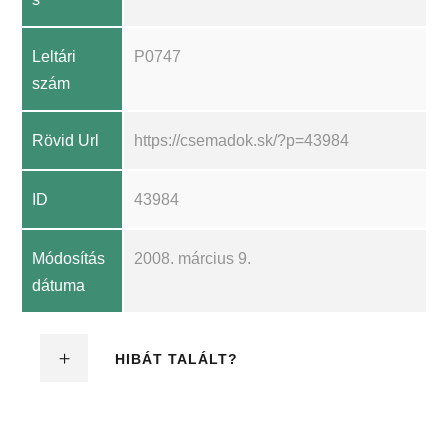
Leltári
P0747
szám
Rövid Url
https://csemadok.sk/?p=43984
ID
43984
Módosítás
2008. március 9.
dátuma
HIBÁT TALÁLT?