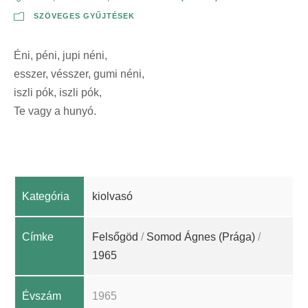
SZÖVEGES GYŰJTÉSEK
Éni, péni, jupi néni,
esszer, vésszer, gumi néni,
iszli pók, iszli pók,
Te vagy a hunyó.
Kategória
kiolvasó
Címke
Felsőgöd
/
Somod Ágnes (Prága)
/
1965
Évszám
1965