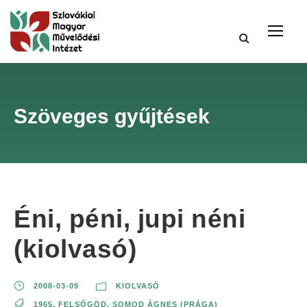
Szöveges gyűjtések
Éni, péni, jupi néni
(kiolvasó)
2008-03-09
KIOLVASÓ
1965
,
FELSŐGÖD
,
SOMOD ÁGNES (PRÁGA)