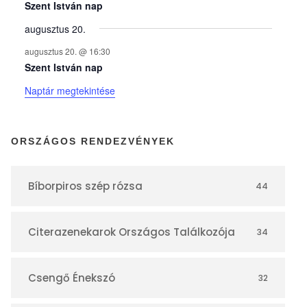
y
Szent István nap
augusztus 20.
e
augusztus 20. @ 16:30
Szent István nap
k
Naptár megtekintése
n
ORSZÁGOS RENDEZVÉNYEK
a
Bíborpiros szép rózsa
44
p
Citerazenekarok Országos Találkozója
34
t
á
Csengő Énekszó
32