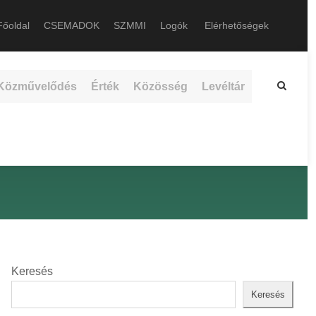
őoldal
CSEMADOK
SZMMI
Logók
Elérhetőségek
Közművelődés
Érték
Közösség
Levéltár
Keresés
Keresés