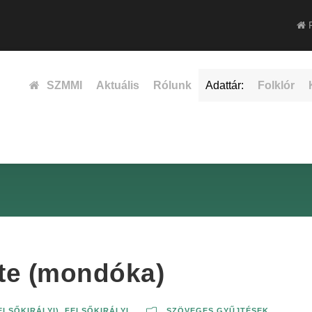
F
SZMMI
Aktuális
Rólunk
Adattár:
Folklór
 te (mondóka)
ELSŐKIRÁLYI)
,
FELSŐKIRÁLYI
SZÖVEGES GYŰJTÉSEK