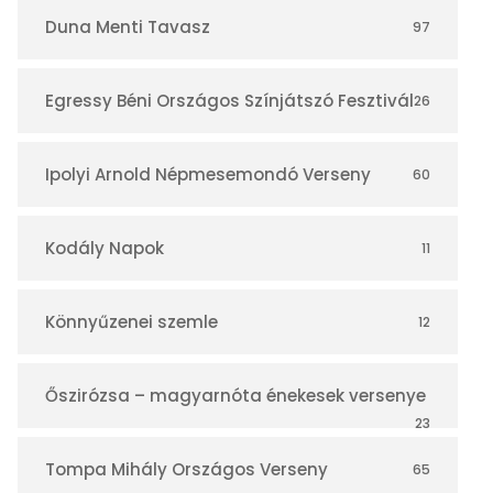
r
Duna Menti Tavasz
97
Egressy Béni Országos Színjátszó Fesztivál
26
Ipolyi Arnold Népmesemondó Verseny
60
Kodály Napok
11
Könnyűzenei szemle
12
Őszirózsa – magyarnóta énekesek versenye
23
Tompa Mihály Országos Verseny
65