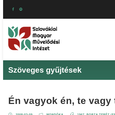
Szöveges gyűjtések
Én vagyok én, te vagy
2008-03-09
MONDÓKA
1967
,
BORZA TERÉZ (F