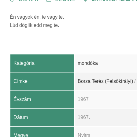
Én vagyok én, te vagy te,
Lúd döglik edd meg te.
Kategória
mondóka
Címke
Borza Teréz (Felsőkirályi)
/
Évszám
1967
Dátum
1967.
Megye
Nyitra