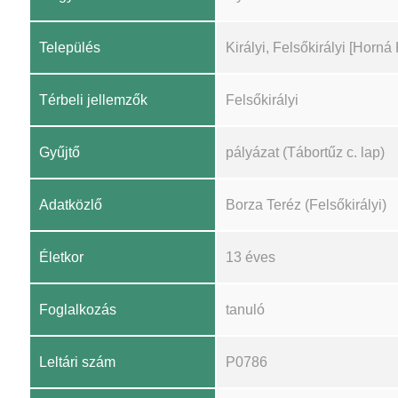
Település
Királyi, Felsőkirályi [Horná
Térbeli jellemzők
Felsőkirályi
Gyűjtő
pályázat (Tábortűz c. lap)
Adatközlő
Borza Teréz (Felsőkirályi)
Életkor
13 éves
Foglalkozás
tanuló
Leltári szám
P0786