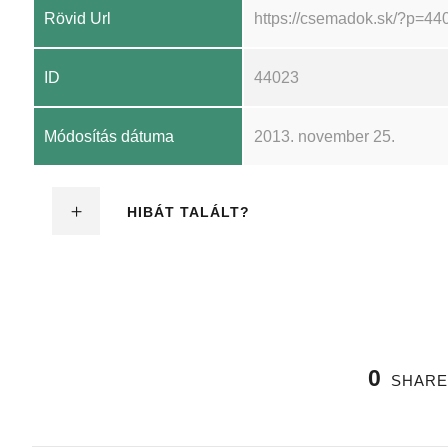
Rövid Url
https://csemadok.sk/?p=44
ID
44023
Módosítás dátuma
2013. november 25.
HIBÁT TALÁLT?
0
SHARE