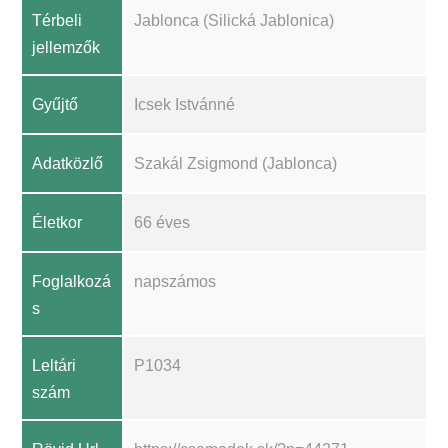
Térbeli
Jablonca (Silická Jablonica)
jellemzők
Gyűjtő
Icsek Istvánné
Adatközlő
Szakál Zsigmond (Jablonca)
Életkor
66 éves
Foglalkozá
napszámos
s
Leltári
P1034
szám