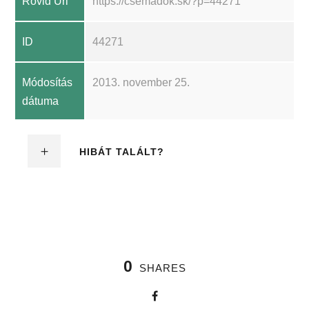
Rövid Url
https://csemadok.sk/?p=44271
ID
44271
Módosítás
2013. november 25.
dátuma
HIBÁT TALÁLT?
0
SHARES