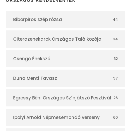
ORSZÁGOS RENDEZVÉNYEK
t
Bíborpiros szép rózsa
44
á
r
Citerazenekarok Országos Találkozója
34
Csengő Énekszó
32
Duna Menti Tavasz
97
Egressy Béni Országos Színjátszó Fesztivál
26
Ipolyi Arnold Népmesemondó Verseny
60