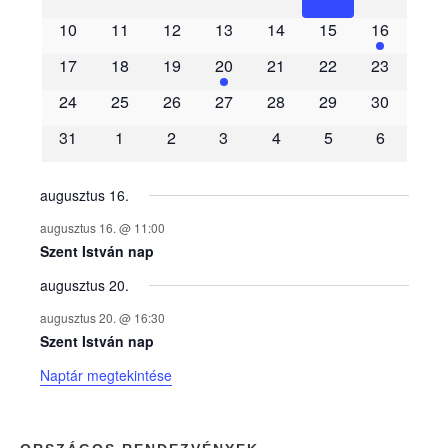
e
10
11
12
13
14
15
16
m
17
18
19
20
21
22
23
é
24
25
26
27
28
29
30
31
1
2
3
4
5
6
n
y
augusztus 16.
augusztus 16. @ 11:00
e
Szent István nap
augusztus 20.
k
augusztus 20. @ 16:30
n
Szent István nap
Naptár megtekintése
a
p