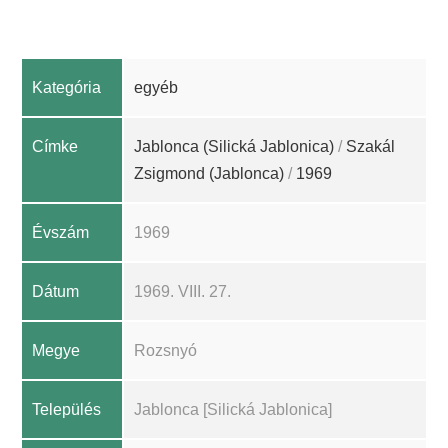
Kategória
egyéb
Címke
Jablonca (Silická Jablonica)
/
Szakál
Zsigmond (Jablonca)
/
1969
Évszám
1969
Dátum
1969. VIII. 27.
Megye
Rozsnyó
Település
Jablonca [Silická Jablonica]