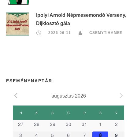
Ipolyi Arnold Népmesemondó Verseny,
Díjkiosztó gála
2026-06-11
CSEMYTIHAMER
ESEMÉNYNAPTÁR
augusztus 2026
E
H
HÉTFŐ
K
KEDD
S
SZERDA
C
CSÜTÖRTÖK
P
PÉNTEK
S
SZOMBAT
V
VASÁRNAP
s
27
28
29
30
31
1
2
3
4
5
6
7
8
9