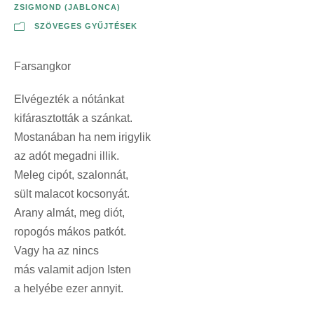
ZSIGMOND (JABLONCA)
SZÖVEGES GYŰJTÉSEK
Farsangkor
Elvégezték a nótánkat
kifárasztották a szánkat.
Mostanában ha nem irigylik
az adót megadni illik.
Meleg cipót, szalonnát,
sült malacot kocsonyát.
Arany almát, meg diót,
ropogós mákos patkót.
Vagy ha az nincs
más valamit adjon Isten
a helyébe ezer annyit.