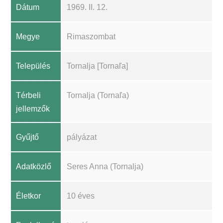
Dátum
1969. II. 12.
Megye
Rimaszombat
Település
Tornalja [Tornaľa]
Térbeli
Tornalja (Tornaľa)
jellemzők
Gyűjtő
pályázat
Adatközlő
Seres Anna (Tornalja)
Életkor
10 éves