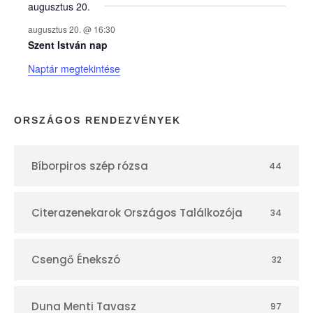
augusztus 20.
k
augusztus 20. @ 16:30
n
Szent István nap
Naptár megtekintése
a
p
ORSZÁGOS RENDEZVÉNYEK
t
Bíborpiros szép rózsa
44
á
r
Citerazenekarok Országos Találkozója
34
Csengő Énekszó
32
Duna Menti Tavasz
97