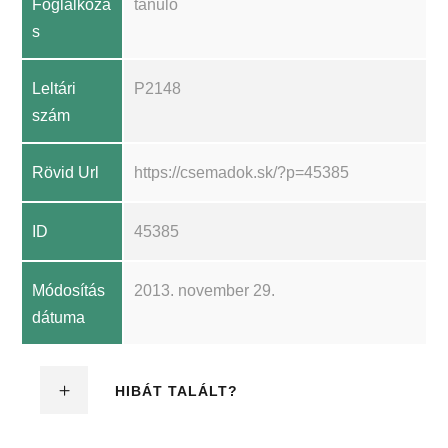
Foglalkozá
tanuló
s
Leltári
P2148
szám
Rövid Url
https://csemadok.sk/?p=45385
ID
45385
Módosítás
2013. november 29.
dátuma
HIBÁT TALÁLT?