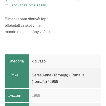
SZÖVEGES GYŰJTÉSEK
Elment apám dinnyét lopni,
elfelejtett zsákot vinni,
mondd meg te, hány zsák kell.
Kategória
kiolvasó
Címke
Seres Anna (Tornalja)
/
Tornalja
(Tornaľa)
/
1969
Évszám
1969