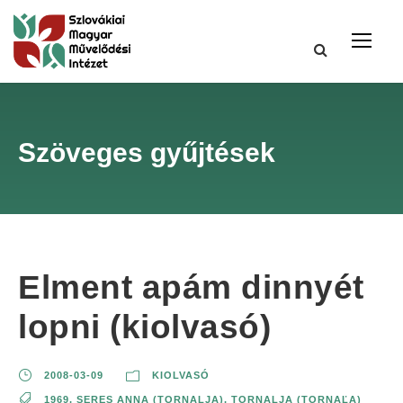
Szöveges gyűjtések
Elment apám dinnyét
lopni (kiolvasó)
2008-03-09
KIOLVASÓ
1969
,
SERES ANNA (TORNALJA)
,
TORNALJA (TORNAĽA)