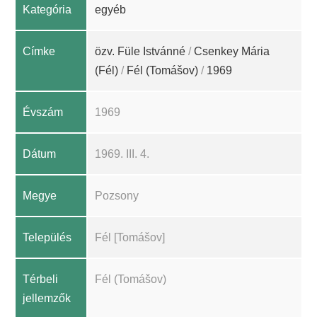
Kategória
egyéb
Címke
özv. Füle Istvánné
/
Csenkey Mária
(Fél)
/
Fél (Tomášov)
/
1969
Évszám
1969
Dátum
1969. III. 4.
Megye
Pozsony
Település
Fél [Tomášov]
Térbeli
Fél (Tomášov)
jellemzők