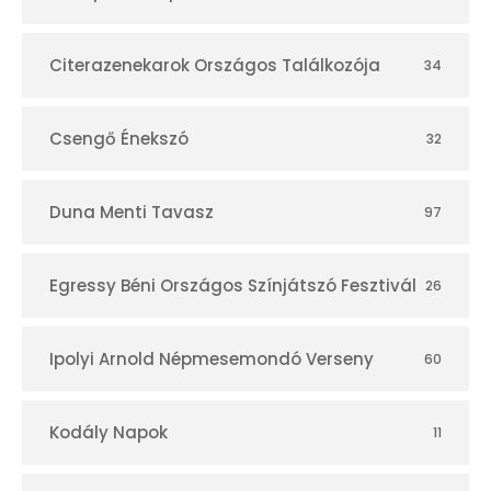
á
r
Citerazenekarok Országos Találkozója
34
Csengő Énekszó
32
Duna Menti Tavasz
97
Egressy Béni Országos Színjátszó Fesztivál
26
Ipolyi Arnold Népmesemondó Verseny
60
Kodály Napok
11