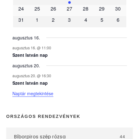
é
24
25
26
27
28
29
30
31
1
2
3
4
5
6
n
y
augusztus 16.
augusztus 16. @ 11:00
e
Szent István nap
augusztus 20.
k
augusztus 20. @ 16:30
n
Szent István nap
Naptár megtekintése
a
p
ORSZÁGOS RENDEZVÉNYEK
t
Bíborpiros szép rózsa
44