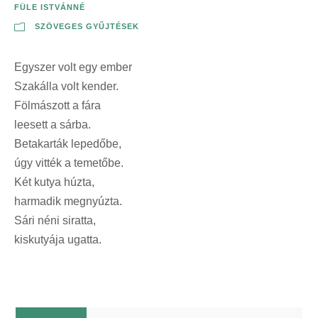
FÜLE ISTVÁNNÉ
SZÖVEGES GYŰJTÉSEK
Egyszer volt egy ember
Szakálla volt kender.
Fölmászott a fára
leesett a sárba.
Betakarták lepedőbe,
úgy vitték a temetőbe.
Két kutya húzta,
harmadik megnyúzta.
Sári néni siratta,
kiskutyája ugatta.