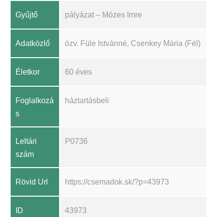
Gyűjtő
pályázat – Mózes Imre
Adatközlő
özv. Füle Istvánné, Csenkey Mária (Fél)
Életkor
60 éves
Foglalkozá
háztartásbeli
s
Leltári
P0736
szám
Rövid Url
https://csemadok.sk/?p=43973
ID
43973