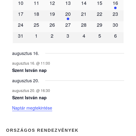
10
11
12
13
14
15
16
m
17
18
19
20
21
22
23
é
24
25
26
27
28
29
30
31
1
2
3
4
5
6
n
y
augusztus 16.
augusztus 16. @ 11:00
e
Szent István nap
augusztus 20.
k
augusztus 20. @ 16:30
n
Szent István nap
Naptár megtekintése
a
p
ORSZÁGOS RENDEZVÉNYEK