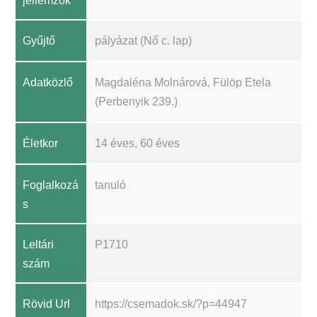
jellemzők
Gyűjtő
pályázat (Nő c. lap)
Adatközlő
Magdaléna Molnárová, Fülöp Etela
(Perbenyik 239.)
Életkor
14 éves, 60 éves
Foglalkozá
tanuló
s
Leltári
P1710
szám
Rövid Url
https://csemadok.sk/?p=44947