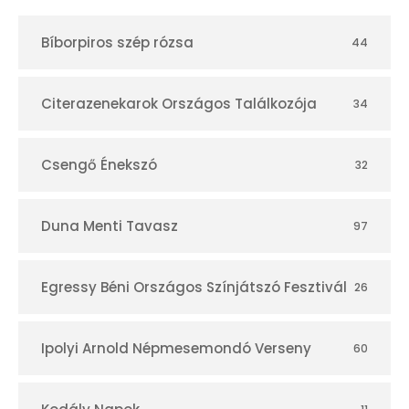
t
Bíborpiros szép rózsa
44
á
r
Citerazenekarok Országos Találkozója
34
Csengő Énekszó
32
Duna Menti Tavasz
97
Egressy Béni Országos Színjátszó Fesztivál
26
Ipolyi Arnold Népmesemondó Verseny
60