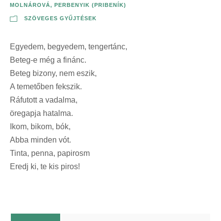
MOLNÁROVÁ
,
PERBENYIK (PRIBENÍK)
SZÖVEGES GYŰJTÉSEK
Egyedem, begyedem, tengertánc,
Beteg-e még a finánc.
Beteg bizony, nem eszik,
A temetőben fekszik.
Ráfutott a vadalma,
öregapja hatalma.
Ikom, bikom, bók,
Abba minden vót.
Tinta, penna, papirosm
Eredj ki, te kis piros!