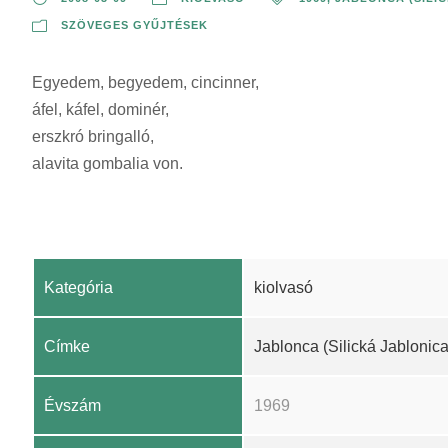
SZÖVEGES GYŰJTÉSEK
Egyedem, begyedem, cincinner,
áfel, káfel, dominér,
erszkró bringalló,
alavita gombalia von.
Kategória
kiolvasó
Címke
Jablonca (Silická Jablonica
Évszám
1969