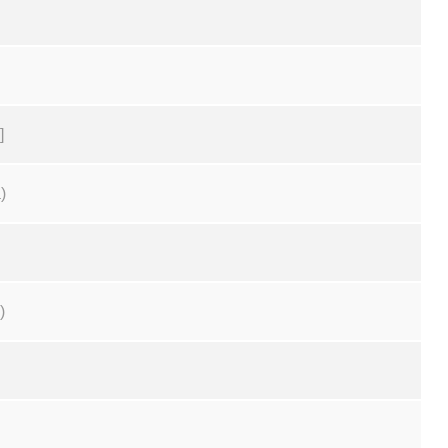
]
)
)