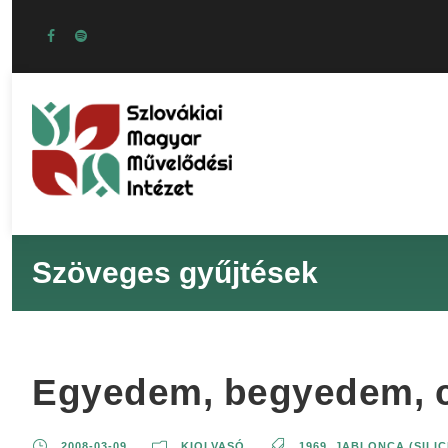
Szöveges gyűjtések
Egyedem, begyedem, ci
2008-03-09
KIOLVASÓ
1969
,
JABLONCA (SILI