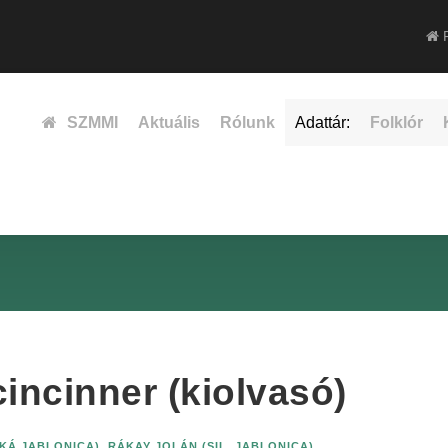
F
SZMMI
Aktuális
Rólunk
Adattár:
Folklór
ncinner (kiolvasó)
CKÁ JABLONICA)
,
RÁKAY JOLÁN (SIL. JABLONICA)