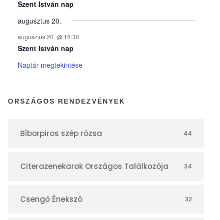
y
Szent István nap
augusztus 20.
e
augusztus 20. @ 16:30
Szent István nap
k
Naptár megtekintése
n
ORSZÁGOS RENDEZVÉNYEK
a
Bíborpiros szép rózsa
44
p
Citerazenekarok Országos Találkozója
34
t
á
Csengő Énekszó
32