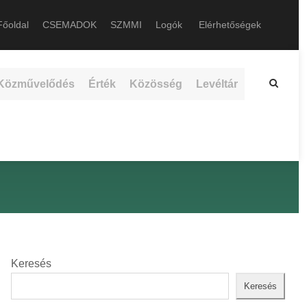
őoldal
CSEMADOK
SZMMI
Logók
Elérhetőségek
Közművelődés
Érték
Közösség
Levéltár
Keresés
Keresés