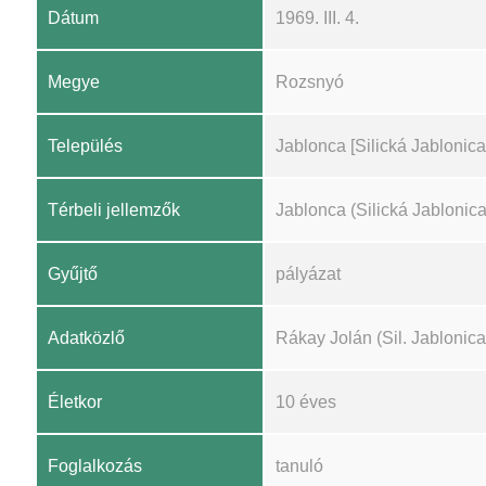
Dátum
1969. III. 4.
Megye
Rozsnyó
Település
Jablonca [Silická Jablonica
Térbeli jellemzők
Jablonca (Silická Jablonica
Gyűjtő
pályázat
Adatközlő
Rákay Jolán (Sil. Jablonica
Életkor
10 éves
Foglalkozás
tanuló