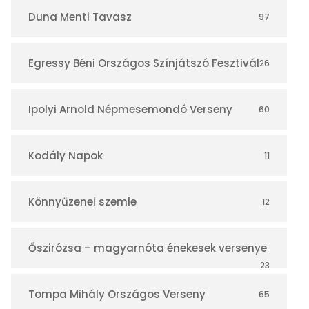
r
Duna Menti Tavasz
97
Egressy Béni Országos Színjátszó Fesztivál
26
Ipolyi Arnold Népmesemondó Verseny
60
Kodály Napok
11
Könnyűzenei szemle
12
Őszirózsa – magyarnóta énekesek versenye
23
Tompa Mihály Országos Verseny
65