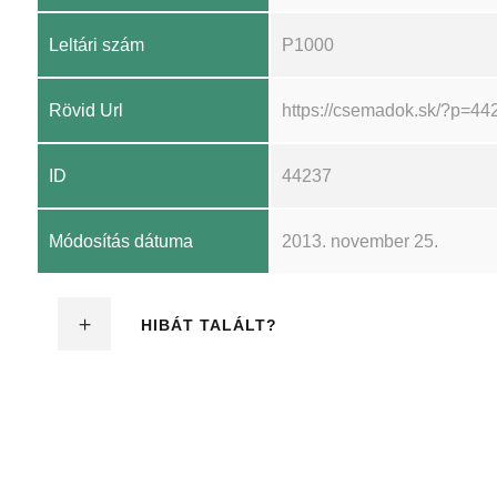
Leltári szám
P1000
Rövid Url
https://csemadok.sk/?p=44
ID
44237
Módosítás dátuma
2013. november 25.
HIBÁT TALÁLT?