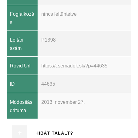
Foglalkozá
nincs feltüntetve
s
Leltári
P1398
szám
Rövid Url
https://csemadok.sk/?p=44635
ID
44635
Módosítás
2013. november 27.
dátuma
HIBÁT TALÁLT?