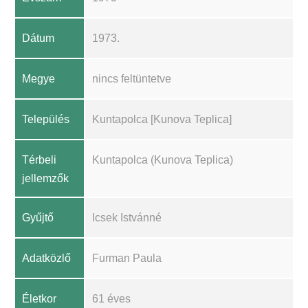
Dátum
1973.
Megye
nincs feltüntetve
Település
Kuntapolca [Kunova Teplica]
Térbeli
Kuntapolca (Kunova Teplica)
jellemzők
Gyűjtő
Icsek Istvánné
Adatközlő
Furman Paula
Életkor
61 éves