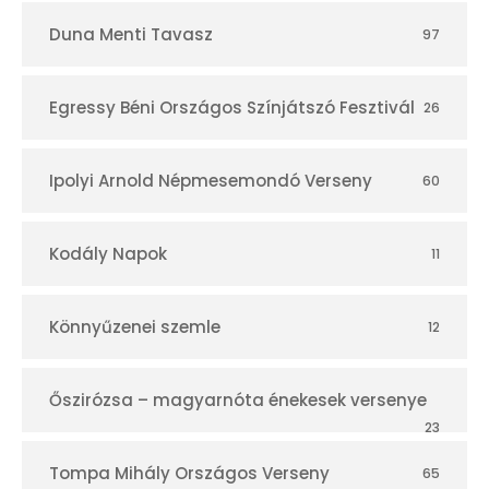
Duna Menti Tavasz
97
Egressy Béni Országos Színjátszó Fesztivál
26
Ipolyi Arnold Népmesemondó Verseny
60
Kodály Napok
11
Könnyűzenei szemle
12
Őszirózsa – magyarnóta énekesek versenye
23
Tompa Mihály Országos Verseny
65