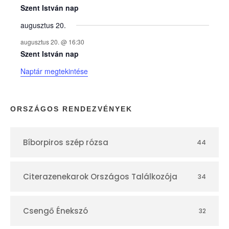
e
Szent István nap
augusztus 20.
k
augusztus 20. @ 16:30
n
Szent István nap
Naptár megtekintése
a
p
ORSZÁGOS RENDEZVÉNYEK
t
Bíborpiros szép rózsa
44
á
r
Citerazenekarok Országos Találkozója
34
Csengő Énekszó
32