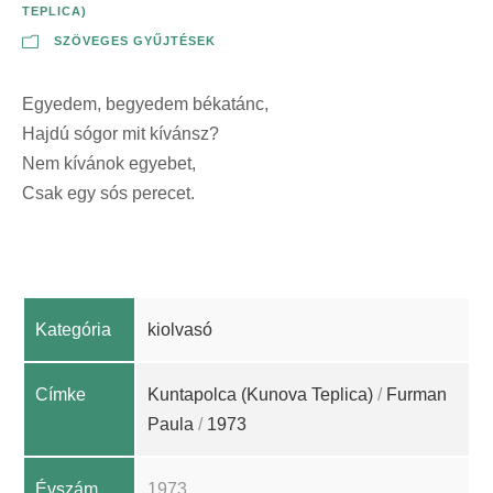
TEPLICA)
SZÖVEGES GYŰJTÉSEK
Egyedem, begyedem békatánc,
Hajdú sógor mit kívánsz?
Nem kívánok egyebet,
Csak egy sós perecet.
Kategória
kiolvasó
Címke
Kuntapolca (Kunova Teplica)
/
Furman
Paula
/
1973
Évszám
1973