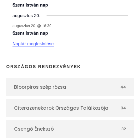
e
Szent István nap
augusztus 20.
k
augusztus 20. @ 16:30
n
Szent István nap
Naptár megtekintése
a
p
ORSZÁGOS RENDEZVÉNYEK
t
Bíborpiros szép rózsa
44
á
r
Citerazenekarok Országos Találkozója
34
Csengő Énekszó
32