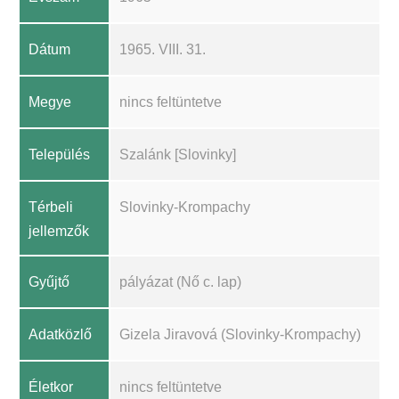
Dátum
1965. VIII. 31.
Megye
nincs feltüntetve
Település
Szalánk [Slovinky]
Térbeli
Slovinky-Krompachy
jellemzők
Gyűjtő
pályázat (Nő c. lap)
Adatközlő
Gizela Jiravová (Slovinky-Krompachy)
Életkor
nincs feltüntetve