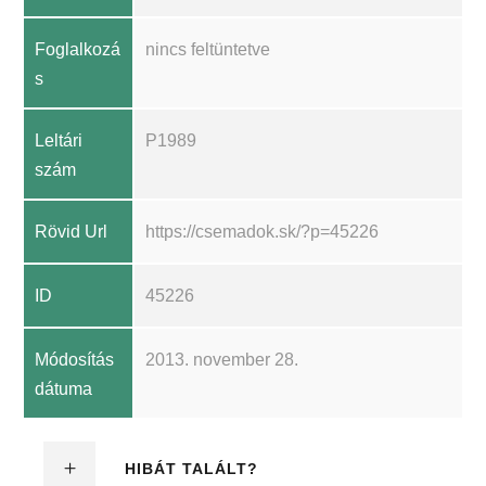
Foglalkozá
nincs feltüntetve
s
Leltári
P1989
szám
Rövid Url
https://csemadok.sk/?p=45226
ID
45226
Módosítás
2013. november 28.
dátuma
HIBÁT TALÁLT?