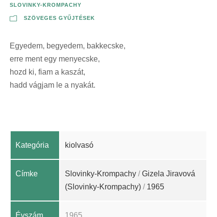
SLOVINKY-KROMPACHY
SZÖVEGES GYŰJTÉSEK
Egyedem, begyedem, bakkecske,
erre ment egy menyecske,
hozd ki, fiam a kaszát,
hadd vágjam le a nyakát.
Kategória
kiolvasó
Címke
Slovinky-Krompachy
/
Gizela Jiravová
(Slovinky-Krompachy)
/
1965
Évszám
1965