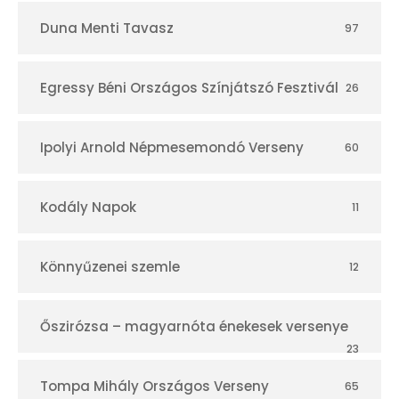
Duna Menti Tavasz
97
Egressy Béni Országos Színjátszó Fesztivál
26
Ipolyi Arnold Népmesemondó Verseny
60
Kodály Napok
11
Könnyűzenei szemle
12
Őszirózsa – magyarnóta énekesek versenye
23
Tompa Mihály Országos Verseny
65