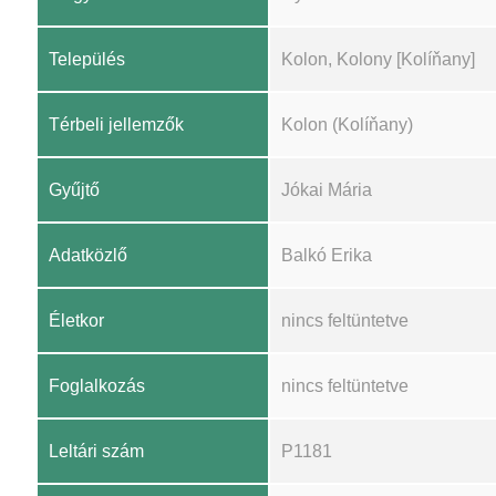
Település
Kolon, Kolony [Kolíňany]
Térbeli jellemzők
Kolon (Kolíňany)
Gyűjtő
Jókai Mária
Adatközlő
Balkó Erika
Életkor
nincs feltüntetve
Foglalkozás
nincs feltüntetve
Leltári szám
P1181