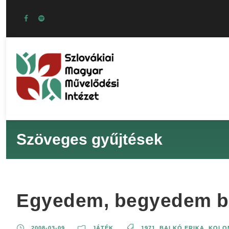
Szöveges gyűjtések
Egyedem, begyedem ba
2008-03-09
JÁTÉK
1971
,
BALKÓ ERIKA
,
KOLON