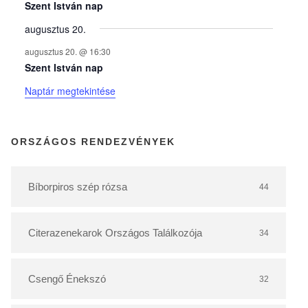
y
Szent István nap
augusztus 20.
e
augusztus 20. @ 16:30
Szent István nap
k
Naptár megtekintése
n
ORSZÁGOS RENDEZVÉNYEK
a
Bíborpiros szép rózsa
44
p
Citerazenekarok Országos Találkozója
34
t
á
Csengő Énekszó
32