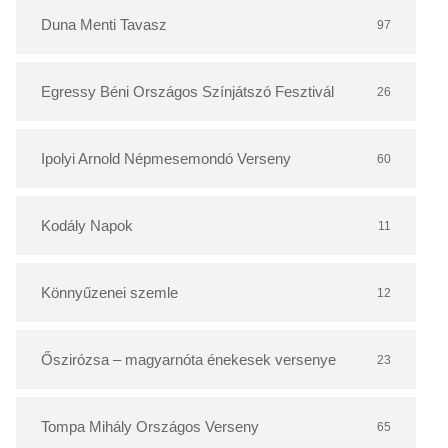
r
Duna Menti Tavasz
97
Egressy Béni Országos Színjátszó Fesztivál
26
Ipolyi Arnold Népmesemondó Verseny
60
Kodály Napok
11
Könnyűzenei szemle
12
Őszirózsa – magyarnóta énekesek versenye
23
Tompa Mihály Országos Verseny
65