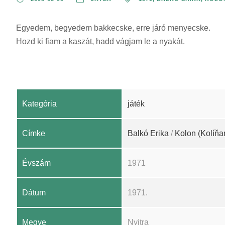
Egyedem, begyedem bakkecske, erre járó menyecske.
Hozd ki fiam a kaszát, hadd vágjam le a nyakát.
Kategória
játék
Címke
Balkó Erika
/
Kolon (Kolíňa
Évszám
1971
Dátum
1971.
Megye
Nyitra