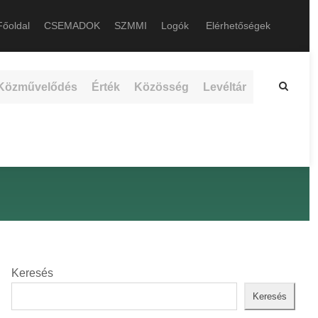
őoldal
CSEMADOK
SZMMI
Logók
Elérhetőségek
Közművelődés
Érték
Közösség
Levéltár
Keresés
Keresés