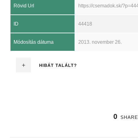
Rövid Url
https://csemadok.sk/?p=44
ID
44418
Módosítás dátuma
2013. november 26.
HIBÁT TALÁLT?
0
SHARE