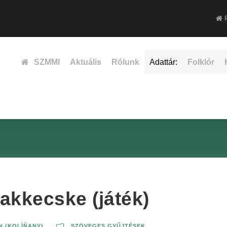
F
SZMMI
Aktuális
Rólunk
Adattár:
Folklór
kkecske (játék)
 (KOLÍŇANY)
SZÖVEGES GYŰJTÉSEK