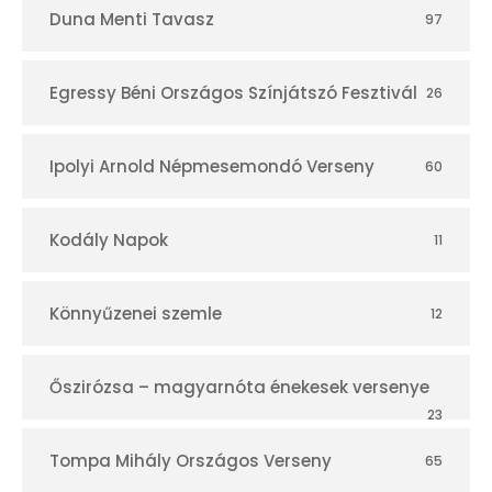
Duna Menti Tavasz
97
Egressy Béni Országos Színjátszó Fesztivál
26
Ipolyi Arnold Népmesemondó Verseny
60
Kodály Napok
11
Könnyűzenei szemle
12
Őszirózsa – magyarnóta énekesek versenye
23
Tompa Mihály Országos Verseny
65