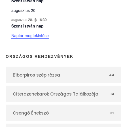
e
Szent István nap
augusztus 20.
k
augusztus 20. @ 16:30
n
Szent István nap
Naptár megtekintése
a
p
ORSZÁGOS RENDEZVÉNYEK
t
Bíborpiros szép rózsa
44
á
r
Citerazenekarok Országos Találkozója
34
Csengő Énekszó
32