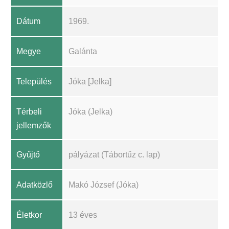
Dátum
1969.
Megye
Galánta
Település
Jóka [Jelka]
Térbeli
Jóka (Jelka)
jellemzők
Gyűjtő
pályázat (Tábortűz c. lap)
Adatközlő
Makó József (Jóka)
Életkor
13 éves