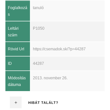
Foglalkozá
tanuló
s
Leltári
P1050
szám
Rövid Url
https://csemadok.sk/?p=44287
ID
44287
Módosítás
2013. november 26.
dátuma
HIBÁT TALÁLT?