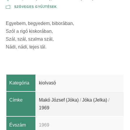
SZÖVEGES GYŰJTÉSEK
Egyebem, begyedem, biborában,
Szól a rigó kiskorában,
Szál, szál, szalma szál,
Nádi, nádi, tejes tál.
Kategória
kiolvasó
Címke
Makó József (Jóka)
/
Jóka (Jelka)
/
1969
Évszám
1969