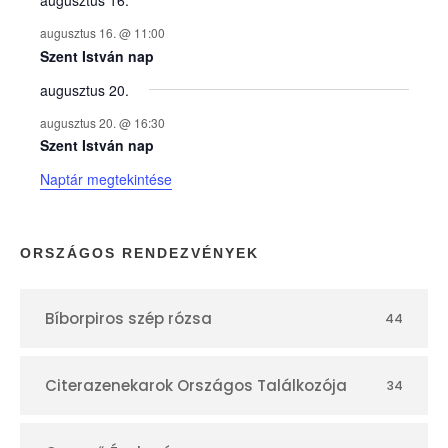
y
augusztus 16. @ 11:00
e
Szent István nap
augusztus 20.
k
augusztus 20. @ 16:30
n
Szent István nap
Naptár megtekintése
a
p
ORSZÁGOS RENDEZVÉNYEK
t
Bíborpiros szép rózsa
44
á
r
Citerazenekarok Országos Találkozója
34