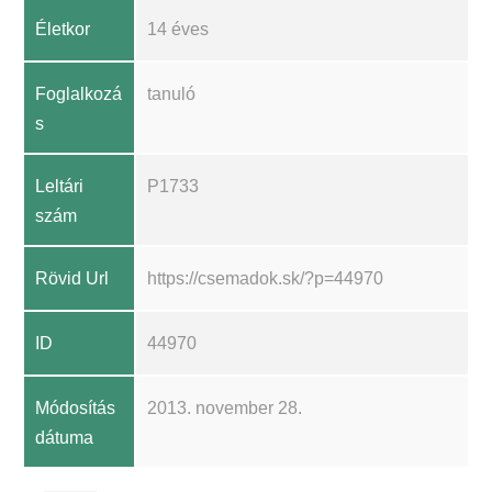
Életkor
14 éves
Foglalkozá
tanuló
s
Leltári
P1733
szám
Rövid Url
https://csemadok.sk/?p=44970
ID
44970
Módosítás
2013. november 28.
dátuma