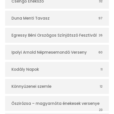
Csengő Énekszó
32
Duna Menti Tavasz
97
Egressy Béni Országos Színjátszó Fesztivál
26
Ipolyi Arnold Népmesemondó Verseny
60
Kodály Napok
11
Könnyűzenei szemle
12
Őszirózsa – magyarnóta énekesek versenye
23