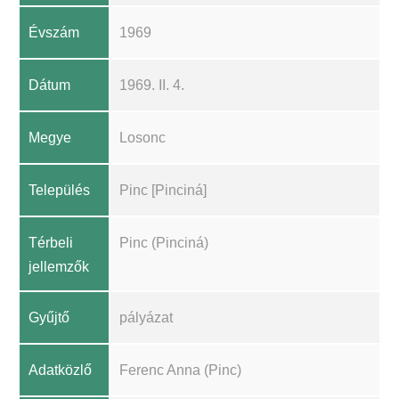
Évszám
1969
Dátum
1969. II. 4.
Megye
Losonc
Település
Pinc [Pinciná]
Térbeli
Pinc (Pinciná)
jellemzők
Gyűjtő
pályázat
Adatközlő
Ferenc Anna (Pinc)