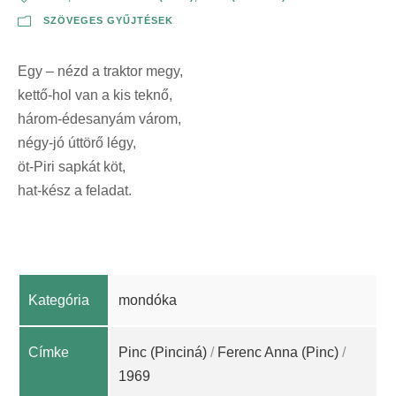
SZÖVEGES GYŰJTÉSEK
Egy – nézd a traktor megy,
kettő-hol van a kis teknő,
három-édesanyám várom,
négy-jó úttörő légy,
öt-Piri sapkát köt,
hat-kész a feladat.
Kategória
mondóka
Címke
Pinc (Pinciná)
/
Ferenc Anna (Pinc)
/
1969