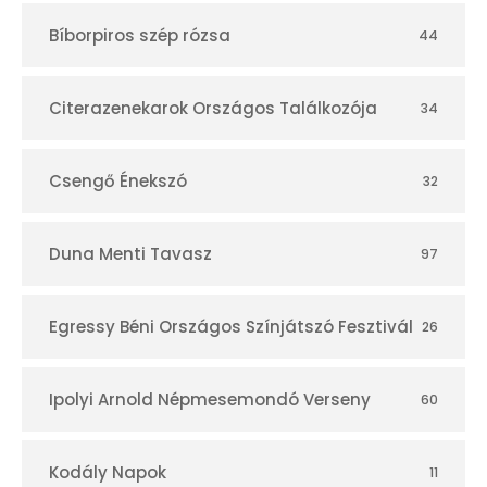
t
Bíborpiros szép rózsa
44
á
r
Citerazenekarok Országos Találkozója
34
Csengő Énekszó
32
Duna Menti Tavasz
97
Egressy Béni Országos Színjátszó Fesztivál
26
Ipolyi Arnold Népmesemondó Verseny
60
Kodály Napok
11