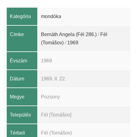
Kategória
mondóka
Címke
Bernáth Angela (Fél 286.)
/
Fél
(Tomášov)
/
1969
Évszám
1969
Dátum
1969. II. 22.
Megye
Pozsony
Település
Fél [Tomášov]
Térbeli
Fél (Tomášov)