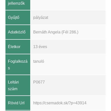
jellemzők
Gyűjtő
pályázat
Adatközlő
Bernáth Angela (Fél 286.)
Életkor
13 éves
Foglalkozá
tanuló
s
Leltári
P0677
szám
Rövid Url
https://csemadok.sk/?p=43914