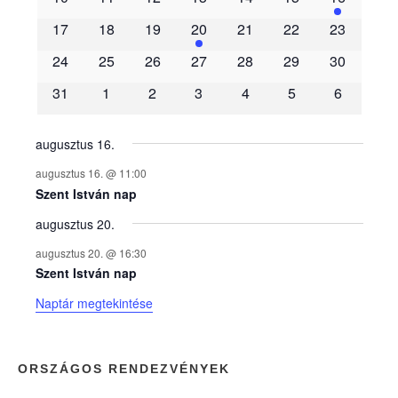
m
17
18
19
20
21
22
23
é
24
25
26
27
28
29
30
31
1
2
3
4
5
6
n
y
augusztus 16.
augusztus 16. @ 11:00
e
Szent István nap
augusztus 20.
k
augusztus 20. @ 16:30
n
Szent István nap
Naptár megtekintése
a
p
ORSZÁGOS RENDEZVÉNYEK