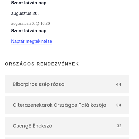
y
Szent István nap
augusztus 20.
e
augusztus 20. @ 16:30
Szent István nap
k
Naptár megtekintése
n
ORSZÁGOS RENDEZVÉNYEK
a
Bíborpiros szép rózsa
44
p
Citerazenekarok Országos Találkozója
34
t
á
Csengő Énekszó
32