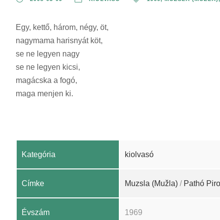
Egy, kettő, három, négy, öt,
nagymama harisnyát köt,
se ne legyen nagy
se ne legyen kicsi,
magácska a fogó,
maga menjen ki.
Kategória
kiolvasó
Címke
Muzsla (Mužla)
/
Pathó Piro
Évszám
1969