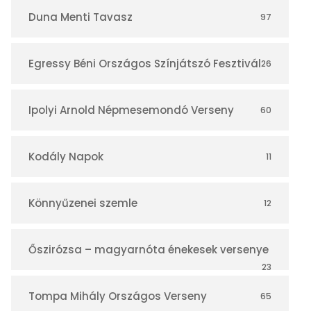
r
Duna Menti Tavasz
97
Egressy Béni Országos Színjátszó Fesztivál
26
Ipolyi Arnold Népmesemondó Verseny
60
Kodály Napok
11
Könnyűzenei szemle
12
Őszirózsa – magyarnóta énekesek versenye
23
Tompa Mihály Országos Verseny
65