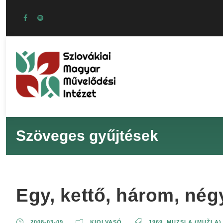
Szöveges gyűjtések
Egy, kettő, három, négy
2008-03-09
KIOLVASÓ
1969
,
MUZSLA (MUŽLA)