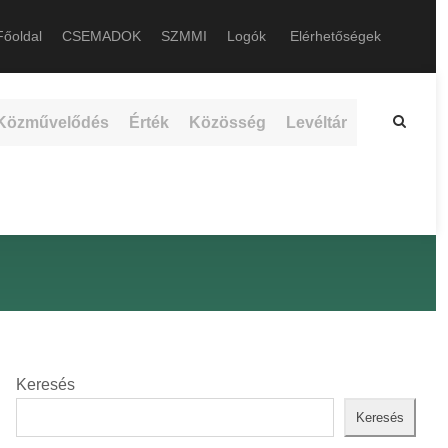
őoldal
CSEMADOK
SZMMI
Logók
Elérhetőségek
Közművelődés
Érték
Közösség
Levéltár
Keresés
Keresés