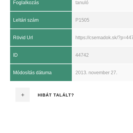
Foglalkozás
tanuló
Leltári szám
P1505
Rövid Url
https://csemadok.sk/?p=44
ID
44742
Módosítás dátuma
2013. november 27.
HIBÁT TALÁLT?