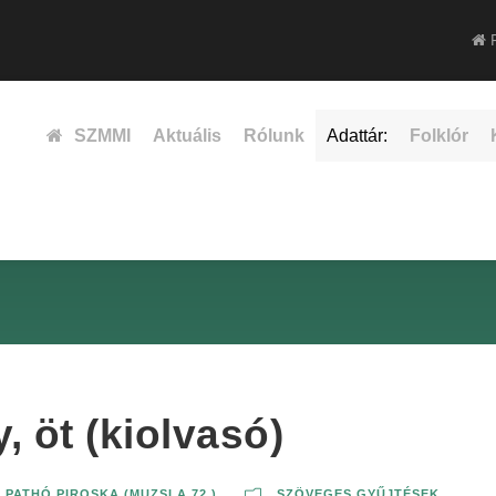
F
SZMMI
Aktuális
Rólunk
Adattár:
Folklór
, öt (kiolvasó)
,
PATHÓ PIROSKA (MUZSLA 72.)
SZÖVEGES GYŰJTÉSEK