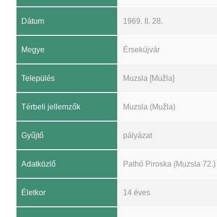
Dátum
1969. II. 28.
Megye
Érsekújvár
Település
Muzsla [Mužla]
Térbeli jellemzők
Muzsla (Mužla)
Gyűjtő
pályázat
Adatközlő
Pathó Piroska (Muzsla 72.)
Életkor
14 éves