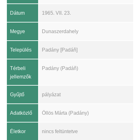
Dátum
1965. VII. 23.
Megye
Dunaszerdahely
Település
Padány [Padáň]
Térbeli
Padány (Padáň)
jellemzők
Gyűjtő
pályázat
Adatközlő
Öllös Márta (Padány)
Életkor
nincs feltüntetve