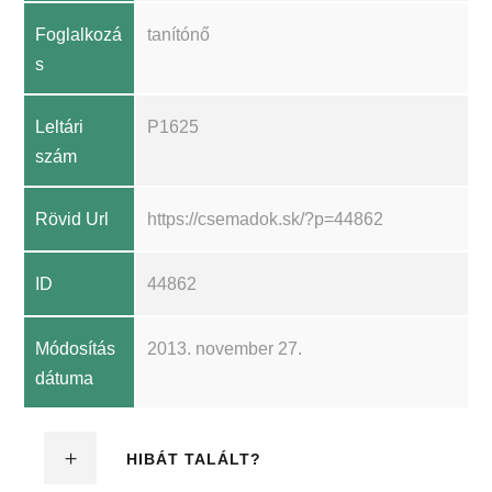
Foglalkozá
tanítónő
s
Leltári
P1625
szám
Rövid Url
https://csemadok.sk/?p=44862
ID
44862
Módosítás
2013. november 27.
dátuma
HIBÁT TALÁLT?