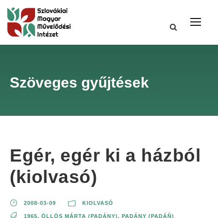
Szöveges gyűjtések
Egér, egér ki a házból
(kiolvasó)
2008-03-09
KIOLVASÓ
1965
,
ÖLLÖS MÁRTA (PADÁNY)
,
PADÁNY (PADÁŇ)