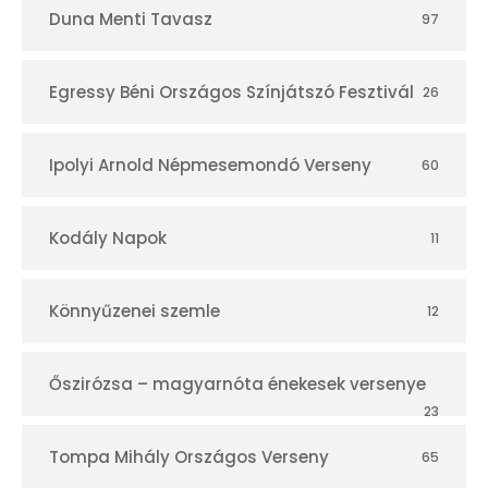
Duna Menti Tavasz
97
Egressy Béni Országos Színjátszó Fesztivál
26
Ipolyi Arnold Népmesemondó Verseny
60
Kodály Napok
11
Könnyűzenei szemle
12
Őszirózsa – magyarnóta énekesek versenye
23
Tompa Mihály Országos Verseny
65