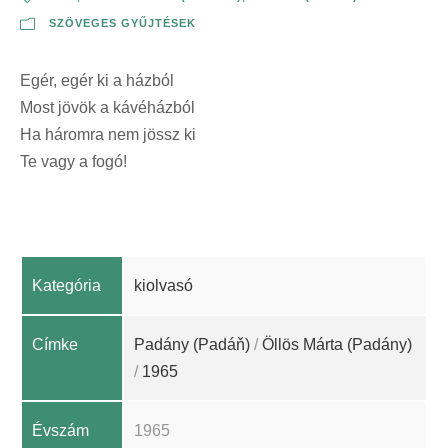
SZÖVEGES GYŰJTÉSEK
Egér, egér ki a házból
Most jövök a kávéházból
Ha háromra nem jössz ki
Te vagy a fogó!
Kategória
kiolvasó
Címke
Padány (Padáň)
/
Öllös Márta (Padány)
/
1965
Évszám
1965