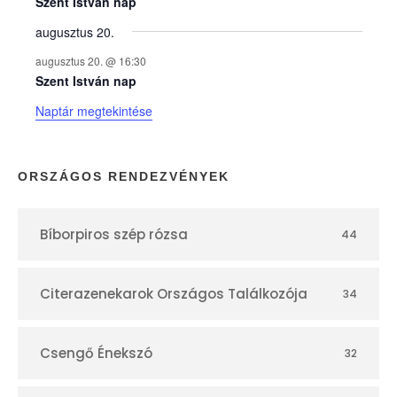
e
Szent István nap
augusztus 20.
k
augusztus 20. @ 16:30
n
Szent István nap
Naptár megtekintése
a
p
ORSZÁGOS RENDEZVÉNYEK
t
Bíborpiros szép rózsa
44
á
r
Citerazenekarok Országos Találkozója
34
Csengő Énekszó
32