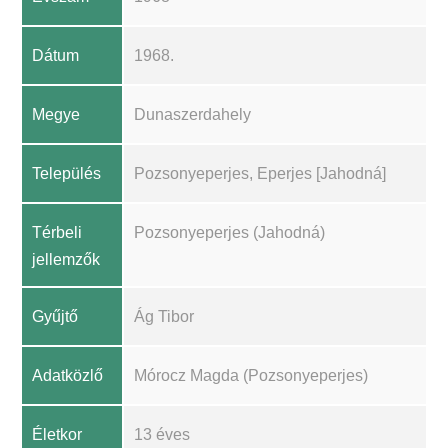
Dátum
1968.
Megye
Dunaszerdahely
Település
Pozsonyeperjes, Eperjes [Jahodná]
Térbeli
Pozsonyeperjes (Jahodná)
jellemzők
Gyűjtő
Ág Tibor
Adatközlő
Mórocz Magda (Pozsonyeperjes)
Életkor
13 éves