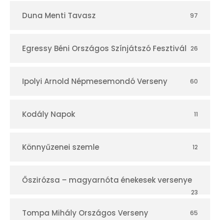
Duna Menti Tavasz
97
Egressy Béni Országos Színjátszó Fesztivál
26
Ipolyi Arnold Népmesemondó Verseny
60
Kodály Napok
11
Könnyűzenei szemle
12
Őszirózsa – magyarnóta énekesek versenye
23
Tompa Mihály Országos Verseny
65