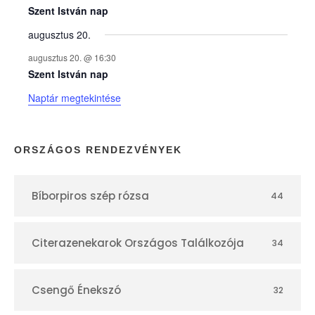
e
Szent István nap
augusztus 20.
k
augusztus 20. @ 16:30
n
Szent István nap
Naptár megtekintése
a
p
ORSZÁGOS RENDEZVÉNYEK
t
Bíborpiros szép rózsa
44
á
r
Citerazenekarok Országos Találkozója
34
Csengő Énekszó
32