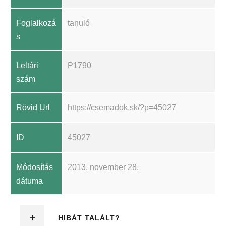
Foglalkozá
tanuló
s
Leltári
P1790
szám
Rövid Url
https://csemadok.sk/?p=45027
ID
45027
Módosítás
2013. november 28.
dátuma
HIBÁT TALÁLT?