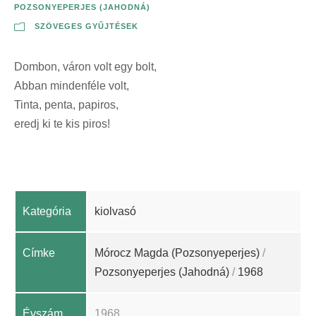
POZSONYEPERJES (JAHODNÁ)
SZÖVEGES GYŰJTÉSEK
Dombon, váron volt egy bolt,
Abban mindenféle volt,
Tinta, penta, papiros,
eredj ki te kis piros!
Kategória
kiolvasó
Címke
Mórocz Magda (Pozsonyeperjes)
/
Pozsonyeperjes (Jahodná)
/
1968
Évszám
1968