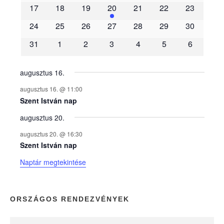
m
17
18
19
20
21
22
23
é
24
25
26
27
28
29
30
31
1
2
3
4
5
6
n
y
augusztus 16.
augusztus 16. @ 11:00
e
Szent István nap
augusztus 20.
k
augusztus 20. @ 16:30
n
Szent István nap
Naptár megtekintése
a
p
ORSZÁGOS RENDEZVÉNYEK
t