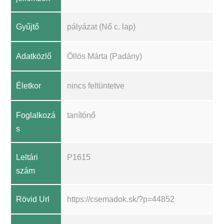
Gyűjtő
pályázat (Nő c. lap)
Adatközlő
Öllös Márta (Padány)
Életkor
nincs feltüntetve
Foglalkozá
tanítónő
s
Leltári
P1615
szám
Rövid Url
https://csemadok.sk/?p=44852