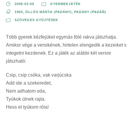
2008-03-09
GYERMEKJÁTÉK
1965
,
ÖLLÖS MÁRTA (PADÁNY)
,
PADÁNY (PADÁŇ)
SZÖVEGES GYŰJTÉSEK
Több gyerek kézfejüket egymás fölé rakva játszhatja.
Amikor vége a versikének, hirtelen elengedik a kezeiket s
integetni kezdenek. Ez a játék az alábbi két versre
játszható:
Csip, csip csóka, vak varjúcska
Add ide a szekeredet,
Nem adhatom oda,
Tyúkok ülnek rajta.
Hess el tyúkom róla!