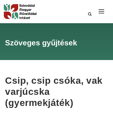
Szöveges gyűjtések
Csip, csip csóka, vak
varjúcska
(gyermekjáték)