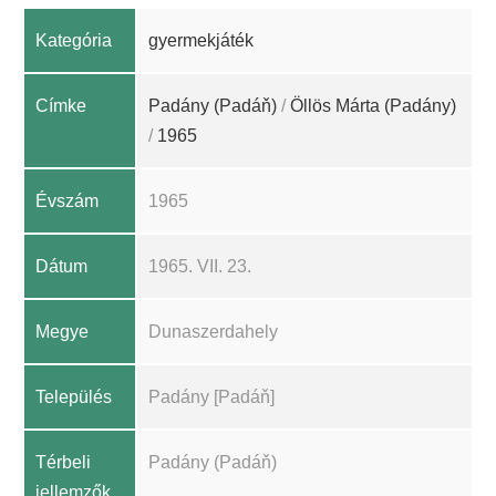
Kategória
gyermekjáték
Címke
Padány (Padáň)
/
Öllös Márta (Padány)
/
1965
Évszám
1965
Dátum
1965. VII. 23.
Megye
Dunaszerdahely
Település
Padány [Padáň]
Térbeli
Padány (Padáň)
jellemzők