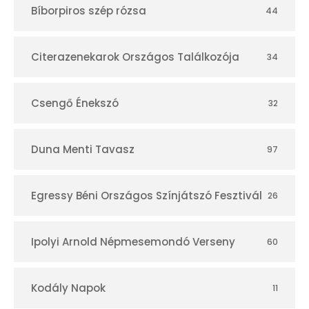
Bíborpiros szép rózsa
44
á
r
Citerazenekarok Országos Találkozója
34
Csengő Énekszó
32
Duna Menti Tavasz
97
Egressy Béni Országos Színjátszó Fesztivál
26
Ipolyi Arnold Népmesemondó Verseny
60
Kodály Napok
11