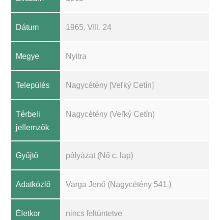
Dátum
1965. VIII. 24
Megye
Nyitra
Település
Nagycétény [Veľký Cetín]
Térbeli
Nagycétény (Veľký Cetín)
jellemzők
Gyűjtő
pályázat (Nő c. lap)
Adatközlő
Varga Jenő (Nagycétény 541.)
Életkor
nincs feltüntetve