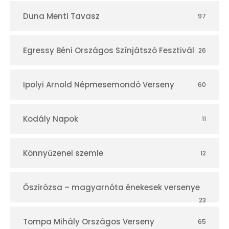
Duna Menti Tavasz
97
Egressy Béni Országos Színjátszó Fesztivál
26
Ipolyi Arnold Népmesemondó Verseny
60
Kodály Napok
11
Könnyűzenei szemle
12
Őszirózsa – magyarnóta énekesek versenye
23
Tompa Mihály Országos Verseny
65