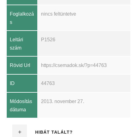
Foglalkozá
nincs feltüntetve
s
Leltári
P1526
szám
Rövid Url
https://csemadok.sk/?p=44763
ID
44763
Módosítás
2013. november 27.
dátuma
HIBÁT TALÁLT?