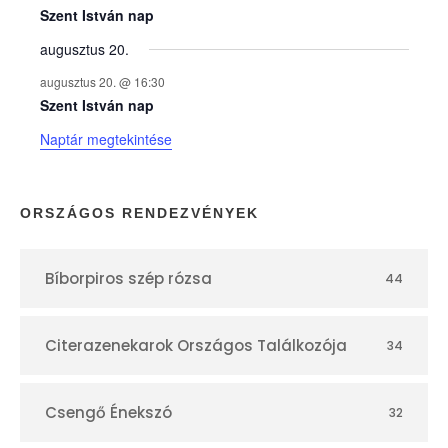
e
Szent István nap
augusztus 20.
k
augusztus 20. @ 16:30
n
Szent István nap
Naptár megtekintése
a
p
ORSZÁGOS RENDEZVÉNYEK
t
Bíborpiros szép rózsa
44
á
r
Citerazenekarok Országos Találkozója
34
Csengő Énekszó
32