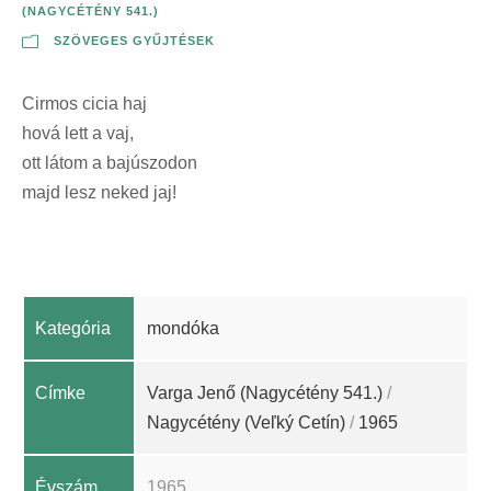
(NAGYCÉTÉNY 541.)
SZÖVEGES GYŰJTÉSEK
Cirmos cicia haj
hová lett a vaj,
ott látom a bajúszodon
majd lesz neked jaj!
Kategória
mondóka
Címke
Varga Jenő (Nagycétény 541.)
/
Nagycétény (Veľký Cetín)
/
1965
Évszám
1965