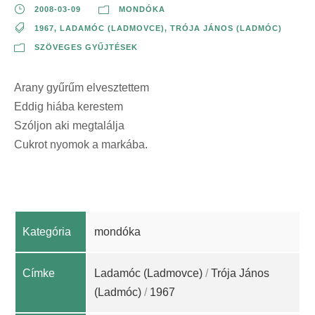
2008-03-09
MONDÓKA
1967
,
LADAMÓC (LADMOVCE)
,
TRÓJA JÁNOS (LADMÓC)
SZÖVEGES GYŰJTÉSEK
Arany gyűrűm elvesztettem
Eddig hiába kerestem
Szóljon aki megtalálja
Cukrot nyomok a markába.
Kategória
mondóka
Címke
Ladamóc (Ladmovce)
/
Trója János
(Ladmóc)
/
1967