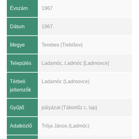
Évszám
1967
Dátum
1967.
Megye
Terebes (Trebišov)
Település
Ladamóc, Ladmóc [Ladmovce]
Térbeli
Ladamóc (Ladmovce)
jellemzők
Gyűjtő
pályázat (Tábortűz c. lap)
Adatközlő
Trója János (Ladmóc)