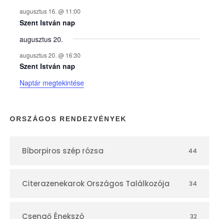
y
augusztus 16. @ 11:00
e
Szent István nap
augusztus 20.
k
augusztus 20. @ 16:30
n
Szent István nap
Naptár megtekintése
a
p
ORSZÁGOS RENDEZVÉNYEK
t
Bíborpiros szép rózsa
44
á
r
Citerazenekarok Országos Találkozója
34
Csengő Énekszó
32