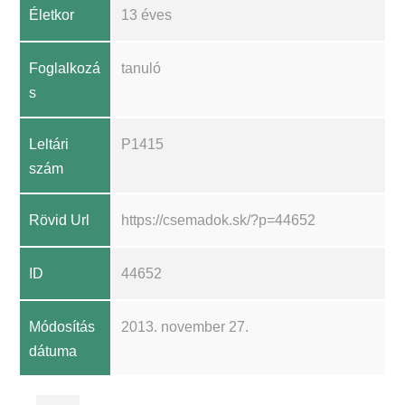
Életkor
13 éves
Foglalkozá
tanuló
s
Leltári
P1415
szám
Rövid Url
https://csemadok.sk/?p=44652
ID
44652
Módosítás
2013. november 27.
dátuma