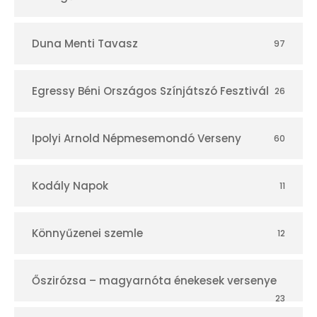
Duna Menti Tavasz
97
Egressy Béni Országos Színjátszó Fesztivál
26
Ipolyi Arnold Népmesemondó Verseny
60
Kodály Napok
11
Könnyűzenei szemle
12
Őszirózsa – magyarnóta énekesek versenye
23