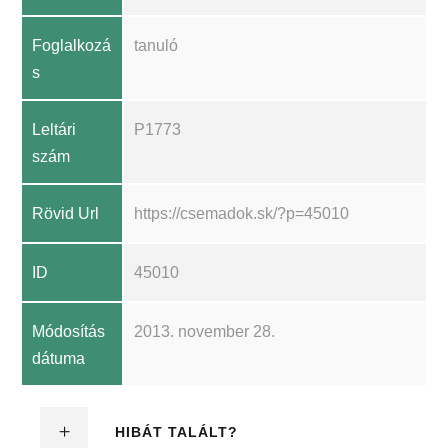
Foglalkozá
tanuló
s
Leltári
P1773
szám
Rövid Url
https://csemadok.sk/?p=45010
ID
45010
Módosítás
2013. november 28.
dátuma
HIBÁT TALÁLT?