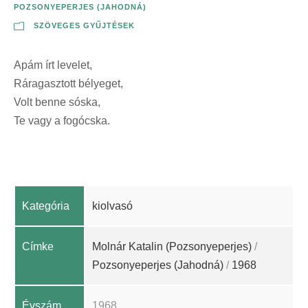
POZSONYEPERJES (JAHODNÁ)
SZÖVEGES GYŰJTÉSEK
Apám írt levelet,
Ráragasztott bélyeget,
Volt benne sóska,
Te vagy a fogócska.
Kategória
kiolvasó
Címke
Molnár Katalin (Pozsonyeperjes)
/
Pozsonyeperjes (Jahodná)
/
1968
Évszám
1968