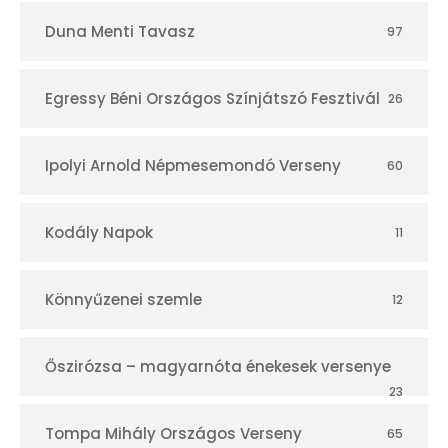
Duna Menti Tavasz
97
Egressy Béni Országos Színjátszó Fesztivál
26
Ipolyi Arnold Népmesemondó Verseny
60
Kodály Napok
11
Könnyűzenei szemle
12
Őszirózsa – magyarnóta énekesek versenye
23
Tompa Mihály Országos Verseny
65