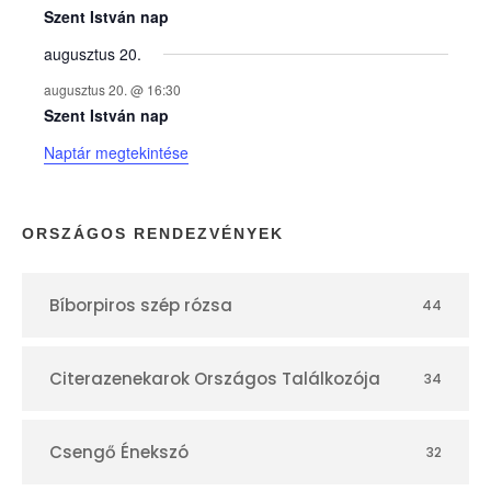
e
Szent István nap
augusztus 20.
k
augusztus 20. @ 16:30
n
Szent István nap
Naptár megtekintése
a
p
ORSZÁGOS RENDEZVÉNYEK
t
Bíborpiros szép rózsa
44
á
r
Citerazenekarok Országos Találkozója
34
Csengő Énekszó
32