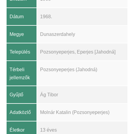
Dátum
1968.
Megye
Dunaszerdahely
Település
Pozsonyeperjes, Eperjes [Jahodná]
Térbeli
Pozsonyeperjes (Jahodná)
jellemzők
Gyűjtő
Ág Tibor
Adatközlő
Molnár Katalin (Pozsonyeperjes)
Életkor
13 éves