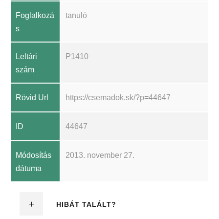
Foglalkozá
tanuló
s
Leltári
P1410
szám
Rövid Url
https://csemadok.sk/?p=44647
ID
44647
Módosítás
2013. november 27.
dátuma
HIBÁT TALÁLT?