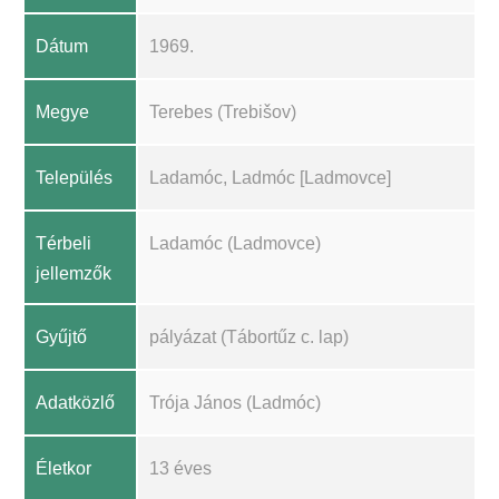
Dátum
1969.
Megye
Terebes (Trebišov)
Település
Ladamóc, Ladmóc [Ladmovce]
Térbeli
Ladamóc (Ladmovce)
jellemzők
Gyűjtő
pályázat (Tábortűz c. lap)
Adatközlő
Trója János (Ladmóc)
Életkor
13 éves