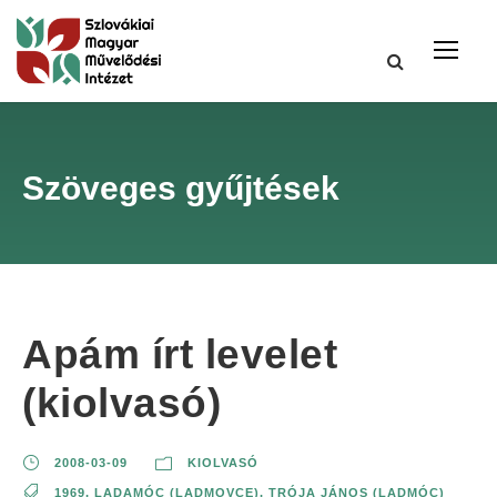
Szöveges gyűjtések
Apám írt levelet
(kiolvasó)
2008-03-09
KIOLVASÓ
1969
,
LADAMÓC (LADMOVCE)
,
TRÓJA JÁNOS (LADMÓC)