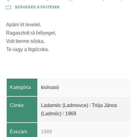
SZÖVEGES GYŰJTÉSEK
Apám írt levelet,
Ragasztott rá bélyeget,
Volt benne sóska,
Te vagy a fogócska.
Kategória
kiolvasó
Címke
Ladamóc (Ladmovce)
/
Trója János
(Ladmóc)
/
1969
Évszám
1969