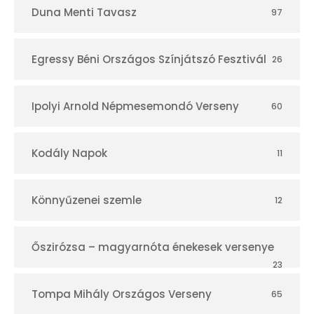
Duna Menti Tavasz
97
Egressy Béni Országos Színjátszó Fesztivál
26
Ipolyi Arnold Népmesemondó Verseny
60
Kodály Napok
11
Könnyűzenei szemle
12
Őszirózsa – magyarnóta énekesek versenye
23
Tompa Mihály Országos Verseny
65