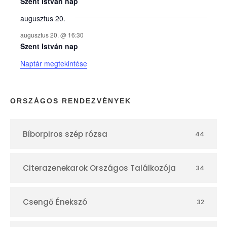
e
Szent István nap
augusztus 20.
k
augusztus 20. @ 16:30
n
Szent István nap
Naptár megtekintése
a
p
ORSZÁGOS RENDEZVÉNYEK
t
Bíborpiros szép rózsa
44
á
r
Citerazenekarok Országos Találkozója
34
Csengő Énekszó
32