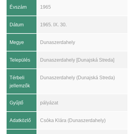
Évszám
1965
Dátum
1965. IX. 30.
Megye
Dunaszerdahely
Település
Dunaszerdahely [Dunajská Streda]
Térbeli
Dunaszerdahely (Dunajská Streda)
jellemzők
Gyűjtő
pályázat
Adatközlő
Csóka Klára (Dunaszerdahely)