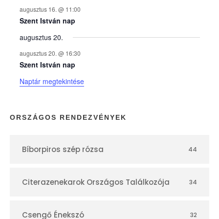
augusztus 16. @ 11:00
e
Szent István nap
augusztus 20.
k
augusztus 20. @ 16:30
n
Szent István nap
Naptár megtekintése
a
p
ORSZÁGOS RENDEZVÉNYEK
t
Bíborpiros szép rózsa
44
á
r
Citerazenekarok Országos Találkozója
34
Csengő Énekszó
32