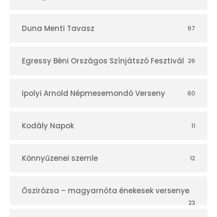
Duna Menti Tavasz
97
Egressy Béni Országos Színjátszó Fesztivál
26
Ipolyi Arnold Népmesemondó Verseny
60
Kodály Napok
11
Könnyűzenei szemle
12
Őszirózsa – magyarnóta énekesek versenye
23