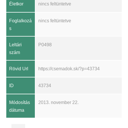
Életkor
nincs feltüntetve
Foglalkozá
nincs feltüntetve
s
Leltári
P0498
szám
Rövid Url
https://csemadok.sk/?p=43734
ID
43734
Módosítás
2013. november 22.
dátuma