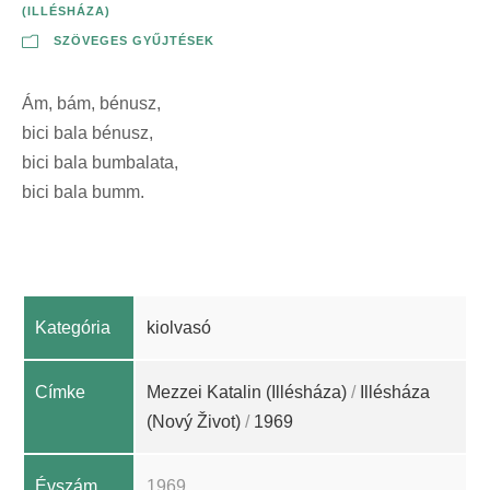
(ILLÉSHÁZA)
SZÖVEGES GYŰJTÉSEK
Ám, bám, bénusz,
bici bala bénusz,
bici bala bumbalata,
bici bala bumm.
Kategória
kiolvasó
Címke
Mezzei Katalin (Illésháza)
/
Illésháza
(Nový Život)
/
1969
Évszám
1969