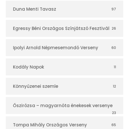
Duna Menti Tavasz
97
Egressy Béni Országos Színjátszó Fesztivál
26
Ipolyi Arnold Népmesemondó Verseny
60
Kodály Napok
11
Könnyűzenei szemle
12
Őszirózsa – magyarnóta énekesek versenye
23
Tompa Mihály Országos Verseny
65