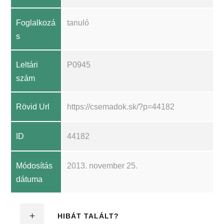
Foglalkozá
tanuló
s
Leltári
P0945
szám
Rövid Url
https://csemadok.sk/?p=44182
ID
44182
Módosítás
2013. november 25.
dátuma
HIBÁT TALÁLT?