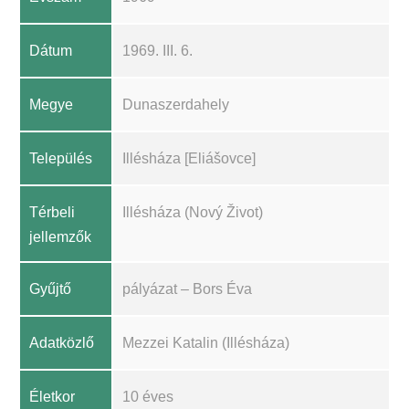
Dátum
1969. III. 6.
Megye
Dunaszerdahely
Település
Illésháza [Eliášovce]
Térbeli
Illésháza (Nový Život)
jellemzők
Gyűjtő
pályázat – Bors Éva
Adatközlő
Mezzei Katalin (Illésháza)
Életkor
10 éves