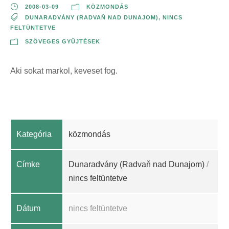
2008-03-09
KÖZMONDÁS
DUNARADVÁNY (RADVAŇ NAD DUNAJOM)
,
NINCS
FELTÜNTETVE
SZÖVEGES GYŰJTÉSEK
Aki sokat markol, keveset fog.
Kategória
közmondás
Címke
Dunaradvány (Radvaň nad Dunajom)
/
nincs feltüntetve
Dátum
nincs feltüntetve