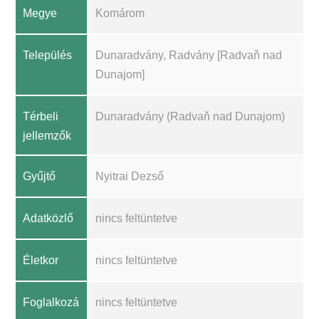
Megye
Komárom
Település
Dunaradvány, Radvány [Radvaň nad
Dunajom]
Térbeli
Dunaradvány (Radvaň nad Dunajom)
jellemzők
Gyűjtő
Nyitrai Dezső
Adatközlő
nincs feltüntetve
Életkor
nincs feltüntetve
Foglalkozá
nincs feltüntetve