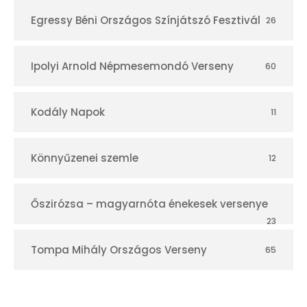
Egressy Béni Országos Színjátszó Fesztivál
26
Ipolyi Arnold Népmesemondó Verseny
60
Kodály Napok
11
Könnyűzenei szemle
12
Őszirózsa – magyarnóta énekesek versenye
23
Tompa Mihály Országos Verseny
65