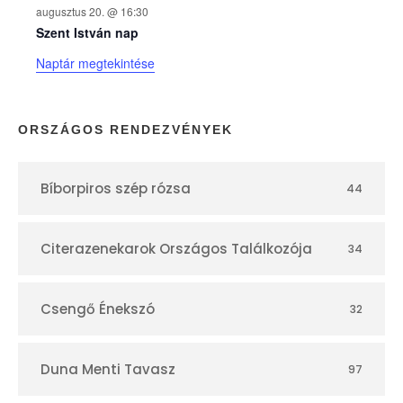
augusztus 20. @ 16:30
n
Szent István nap
Naptár megtekintése
a
p
ORSZÁGOS RENDEZVÉNYEK
t
Bíborpiros szép rózsa
44
á
r
Citerazenekarok Országos Találkozója
34
Csengő Énekszó
32
Duna Menti Tavasz
97