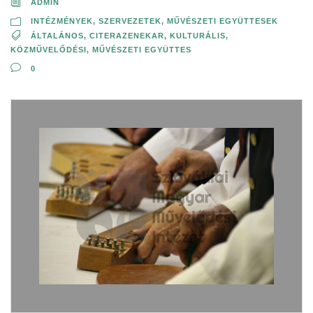
ADMIN
INTÉZMÉNYEK, SZERVEZETEK
,
MŰVÉSZETI EGYÜTTESEK
ÁLTALÁNOS
,
CITERAZENEKAR
,
KULTURÁLIS,
KÖZMŰVELŐDÉSI
,
MŰVÉSZETI EGYÜTTES
0