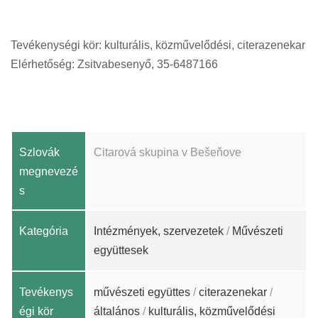
Tevékenységi kör: kulturális, közművelődési, citerazenekar
Elérhetőség: Zsitvabesenyő, 35-6487166
Szlovák
Citarová skupina v Bešeňove
megnevezé
s
Kategória
Intézmények, szervezetek
/
Művészeti
együttesek
Tevékenys
művészeti együttes
/
citerazenekar
/
égi kör
általános
/
kulturális, közművelődési