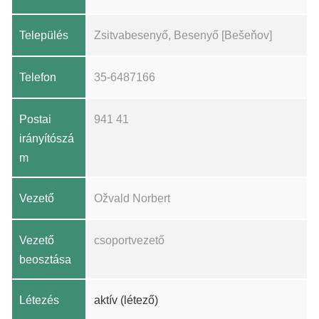
Település
Zsitvabesenyő, Besenyő [Bešeňov]
Telefon
35-6487166
Postai
941 41
irányítószá
m
Vezető
Ožvald Norbert
Vezető
csoportvezető
beosztása
Létezés
aktív (létező)