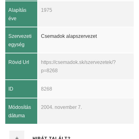
Alapítás
1975
éve
Szervezeti
Csemadok alapszervezet
egység
Rövid Url
https://csemadok.sk/szervezetek/?
p=8268
ID
8268
Módosítás
2004. november 7.
dátuma
HIBÁT TALÁLT?