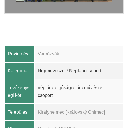
Rövid név
Vadrózsák
Kategória
Népművészet
/
Néptánccsoport
Tevékenys
néptánc
/
ifjúsági
/
táncművészeti
égi kör
csoport
Település
Királyhelmec [Kráľovský Chlmec]