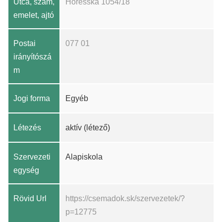
Utca, szám,
Horešská 1054/18
emelet, ajtó
Postai
077 01
irányítószá
m
Jogi forma
Egyéb
Létezés
aktív (létező)
Szervezeti
Alapiskola
egység
Rövid Url
https://csemadok.sk/szervezetek/?
p=12775