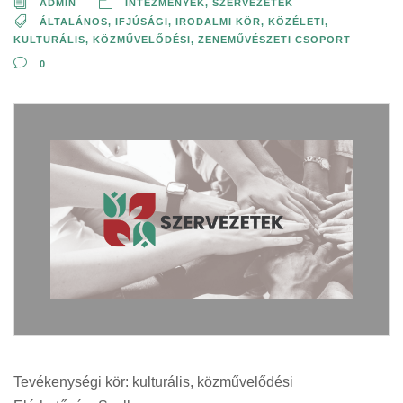
ADMIN
INTÉZMÉNYEK, SZERVEZETEK
ÁLTALÁNOS
,
IFJÚSÁGI
,
IRODALMI KÖR
,
KÖZÉLETI
,
KULTURÁLIS, KÖZMŰVELŐDÉSI
,
ZENEMŰVÉSZETI CSOPORT
0
Tevékenységi kör: kulturális, közművelődési