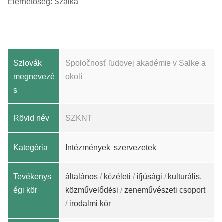
Elérhetőség: Szalka
Szlovák
Spoločnosť ľudovej akadémie v Salke a
megnevezé
okolí
s
Rövid név
SZKNT
Kategória
Intézmények, szervezetek
Tevékenys
általános
/
közéleti
/
ifjúsági
/
kulturális,
égi kör
közművelődési
/
zeneművészeti csoport
/
irodalmi kör