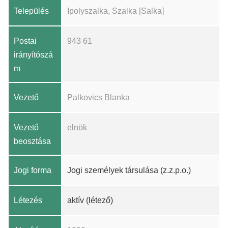
Település
Ipolyszalka, Szalka [Salka]
Postai
943 61
irányítószá
m
Vezető
Palkovics Blanka
Vezető
elnök
beosztása
Jogi forma
Jogi személyek társulása (z.z.p.o.)
Létezés
aktív (létező)