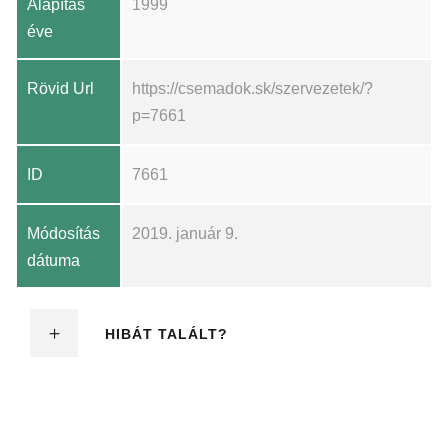
Alapítás
1999
éve
Rövid Url
https://csemadok.sk/szervezetek/?
p=7661
ID
7661
Módosítás
2019. január 9.
dátuma
HIBÁT TALÁLT?