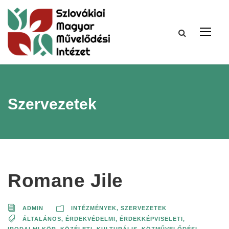
Szervezetek
Romane Jile
ADMIN
INTÉZMÉNYEK, SZERVEZETEK
ÁLTALÁNOS
,
ÉRDEKVÉDELMI, ÉRDEKKÉPVISELETI
,
IRODALMI KÖR
,
KÖZÉLETI
,
KULTURÁLIS, KÖZMŰVELŐDÉSI
,