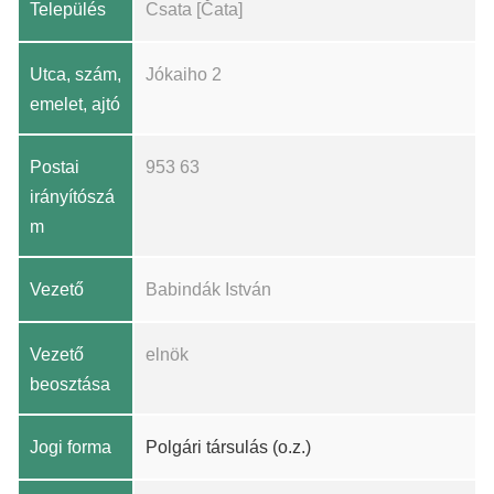
Település
Csata [Čata]
Utca, szám,
Jókaiho 2
emelet, ajtó
Postai
953 63
irányítószá
m
Vezető
Babindák István
Vezető
elnök
beosztása
Jogi forma
Polgári társulás (o.z.)