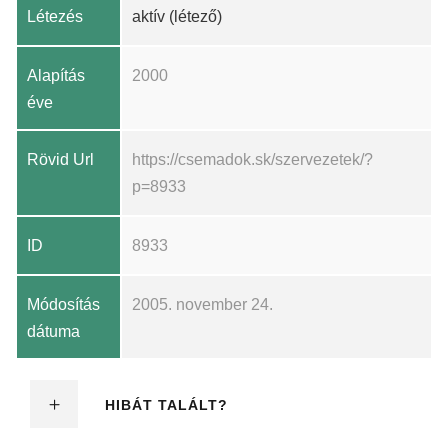
Létezés
aktív (létező)
Alapítás
2000
éve
Rövid Url
https://csemadok.sk/szervezetek/?
p=8933
ID
8933
Módosítás
2005. november 24.
dátuma
HIBÁT TALÁLT?