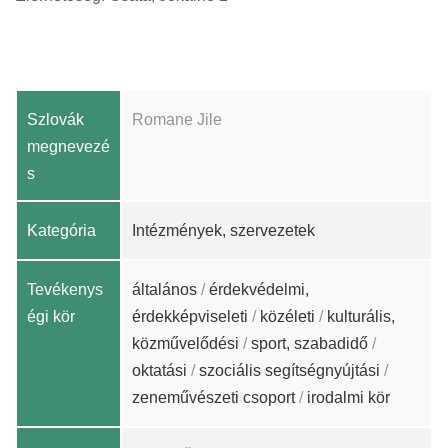
Szlovák
Romane Jile
megnevezé
s
Kategória
Intézmények, szervezetek
Tevékenys
általános
/
érdekvédelmi,
égi kör
érdekképviseleti
/
közéleti
/
kulturális,
közművelődési
/
sport, szabadidő
/
oktatási
/
szociális segítségnyújtási
/
zeneművészeti csoport
/
irodalmi kör