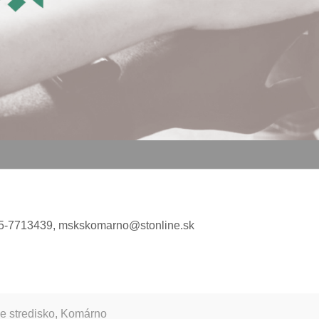
35-7713439,
mskskomarno@stonline.sk
ne stredisko, Komárno