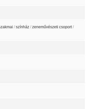
szakmai
/
színház
/
zeneművészeti csoport
/