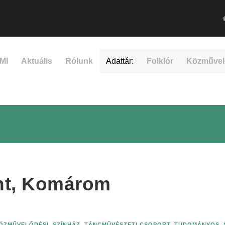
MI
Aktuális
Rólunk
Adattár:
Folklór
Közművel
nt, Komárom
KÖZMŰVELŐDÉSI
,
SZÍNHÁZ
,
TÁNCMŰVÉSZETI CSOPORT
,
TUDOMÁNYOS, 