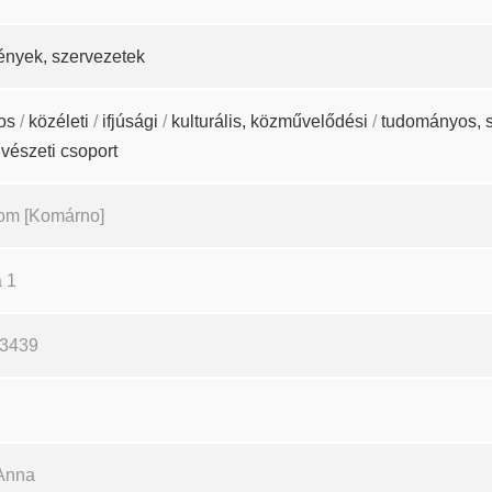
ények, szervezetek
os
/
közéleti
/
ifjúsági
/
kulturális, közművelődési
/
tudományos, 
vészeti csoport
om [Komárno]
 1
13439
Anna