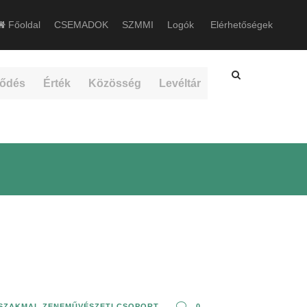
Főoldal
CSEMADOK
SZMMI
Logók
Elérhetőségek
ődés
Érték
Közösség
Levéltár
SZAKMAI
,
ZENEMŰVÉSZETI CSOPORT
0