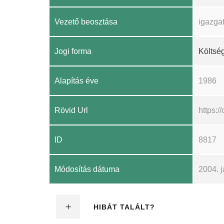
Vezető beosztása
igazga
Jogi forma
Költség
Alapítás éve
1986
Rövid Url
https:
ID
8817
Módosítás dátuma
2004. j
HIBÁT TALÁLT?