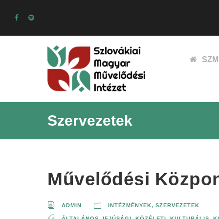
SZM
Szervezetek
Művelődési Közpo
ADMIN
INTÉZMÉNYEK, SZERVEZETEK
ÁLTALÁNOS
,
IFJÚSÁGI
,
KÖZÉLETI
,
KULTURÁLIS, 