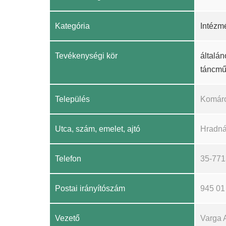
Kategória
Intézm
Tevékenységi kör
általán
táncmű
Település
Komár
Utca, szám, emelet, ajtó
Hradná
Telefon
35-77
Postai irányítószám
945 01
Vezető
Varga 