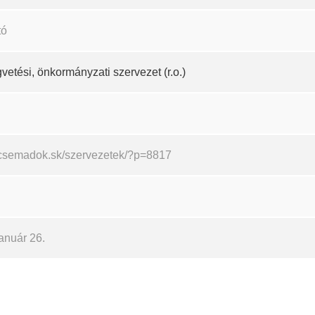
tó
vetési, önkormányzati szervezet (r.o.)
//csemadok.sk/szervezetek/?p=8817
anuár 26.