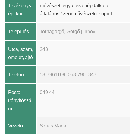
Tevékenys
művészeti együttes
/
népdalkör
/
égi kör
általános
/
zeneművészeti csoport
Település
Tornagörgő, Görgő [Hrhov]
Utca, szám,
243
emelet, ajtó
Telefon
58-7961109, 058-7961347
Postai
049 44
irányítószá
m
Vezető
Szűcs Mária