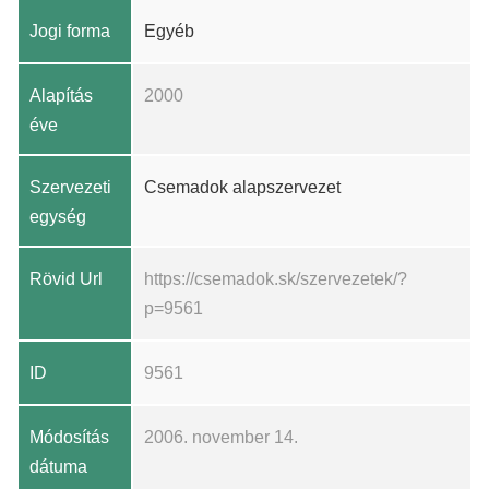
Jogi forma
Egyéb
Alapítás
2000
éve
Szervezeti
Csemadok alapszervezet
egység
Rövid Url
https://csemadok.sk/szervezetek/?
p=9561
ID
9561
Módosítás
2006. november 14.
dátuma