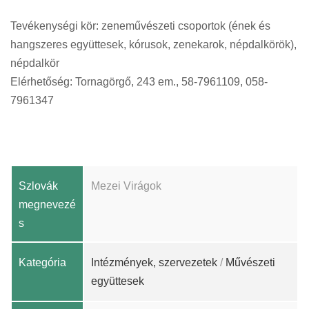
Tevékenységi kör: zeneművészeti csoportok (ének és
hangszeres együttesek, kórusok, zenekarok, népdalkörök),
népdalkör
Elérhetőség: Tornagörgő, 243 em., 58-7961109, 058-
7961347
Szlovák
Mezei Virágok
megnevezé
s
Kategória
Intézmények, szervezetek
/
Művészeti
együttesek