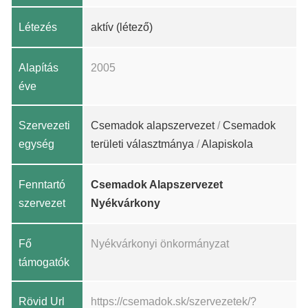
Létezés
aktív (létező)
Alapítás
2005
éve
Szervezeti
Csemadok alapszervezet
/
Csemadok
egység
területi választmánya
/
Alapiskola
Fenntartó
Csemadok Alapszervezet
szervezet
Nyékvárkony
Fő
Nyékvárkonyi önkormányzat
támogatók
Rövid Url
https://csemadok.sk/szervezetek/?