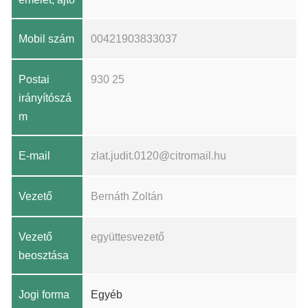
Mobil szám
00421903833037
Postai
930 25
irányítószá
m
E-mail
zlat.judit.0120@citromail.hu
Vezető
Bernáth Zoltán
Vezető
együttesvezető
beosztása
Jogi forma
Egyéb