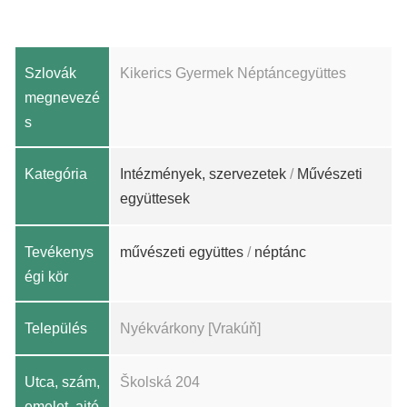
Szlovák
Kikerics Gyermek Néptáncegyüttes
megnevezé
s
Kategória
Intézmények, szervezetek
/
Művészeti
együttesek
Tevékenys
művészeti együttes
/
néptánc
égi kör
Település
Nyékvárkony [Vrakúň]
Utca, szám,
Školská 204
emelet, ajtó