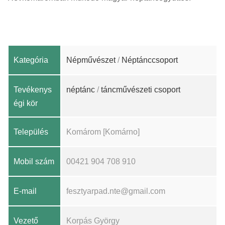
Kategória
Népművészet
/
Néptánccsoport
Tevékenys
néptánc
/
táncművészeti csoport
égi kör
Település
Komárom [Komárno]
Mobil szám
00421 904 708 910
E-mail
fesztyarpad.nte@gmail.com
Vezető
Korpás György