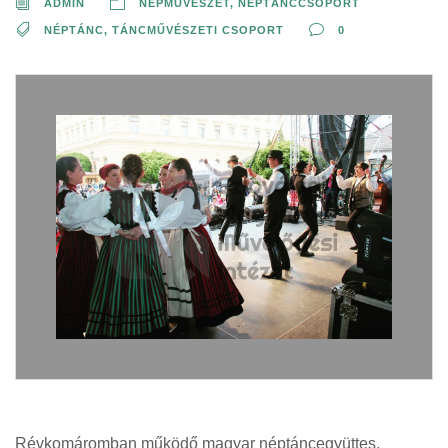
ADMIN
NÉPMŰVÉSZET
,
NÉPTÁNCCSOPORT
NÉPTÁNC
,
TÁNCMŰVÉSZETI CSOPORT
0
Révkomáromban működő magyar néptáncegyüttes.