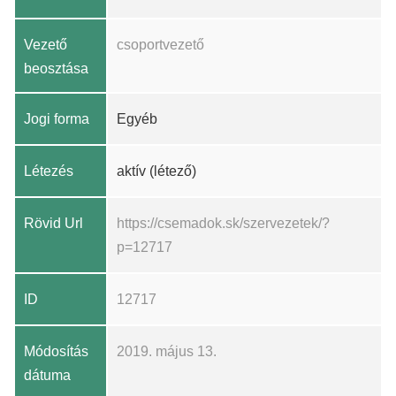
Vezető
csoportvezető
beosztása
Jogi forma
Egyéb
Létezés
aktív (létező)
Rövid Url
https://csemadok.sk/szervezetek/?
p=12717
ID
12717
Módosítás
2019. május 13.
dátuma