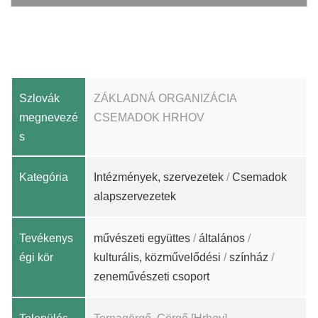
Szlovák
ZÁKLADNÁ ORGANIZÁCIA
megnevezé
CSEMADOK HRHOV
s
Kategória
Intézmények, szervezetek
/
Csemadok
alapszervezetek
Tevékenys
művészeti együttes
/
általános
/
égi kör
kulturális, közművelődési
/
színház
/
zeneművészeti csoport