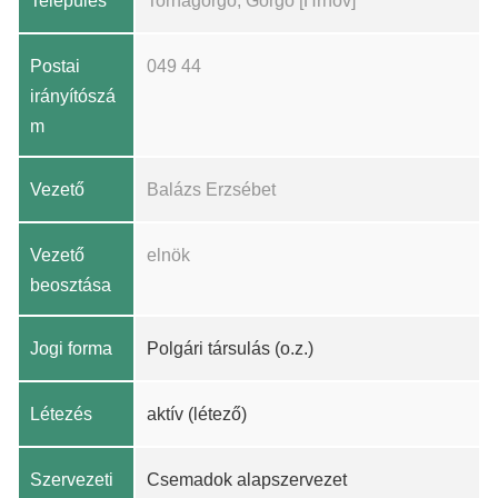
Település
Tornagörgő, Görgő [Hrhov]
Postai
049 44
irányítószá
m
Vezető
Balázs Erzsébet
Vezető
elnök
beosztása
Jogi forma
Polgári társulás (o.z.)
Létezés
aktív (létező)
Szervezeti
Csemadok alapszervezet