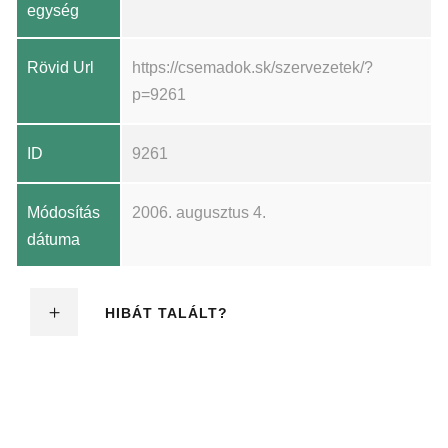
egység
Rövid Url
https://csemadok.sk/szervezetek/?
p=9261
ID
9261
Módosítás
2006. augusztus 4.
dátuma
HIBÁT TALÁLT?