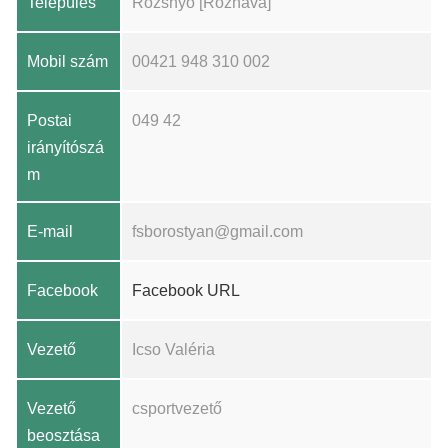
Település
Rozsnyó [Rožňava]
Mobil szám
00421 948 310 002
Postai
049 42
irányítószá
m
E-mail
fsborostyan@gmail.com
Facebook
Facebook URL
Vezető
Icso Valéria
Vezető
csportvezető
beosztása