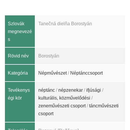
Szlovák
Tanečná dielňa Borostyán
megnevezé
s
Rövid név
Borostyán
Kategória
Népművészet
/
Néptánccsoport
Tevékenys
néptánc
/
népzenekar
/
ifjúsági
/
égi kör
kulturális, közművelődési
/
zeneművészeti csoport
/
táncművészeti
csoport