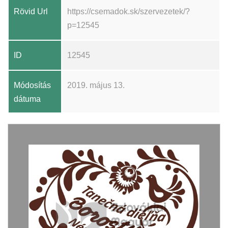
Rövid Url
https://csemadok.sk/szervezetek/?
p=12545
ID
12545
Módosítás
2019. május 13.
dátuma