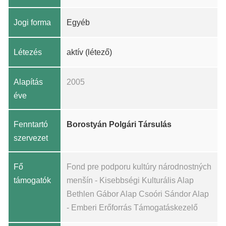
Jogi forma
Egyéb
Létezés
aktív (létező)
Alapítás
2005
éve
Fenntartó
Borostyán Polgári Társulás
szervezet
Fő
Fond pre podporu kultúry národnostných
támogatók
menšín - Kisebbségi Kulturális Alap
Bethlen Gábor Alap Csoóri Sándor Alap
- Emberi Erőforrás Támogatáskezelő