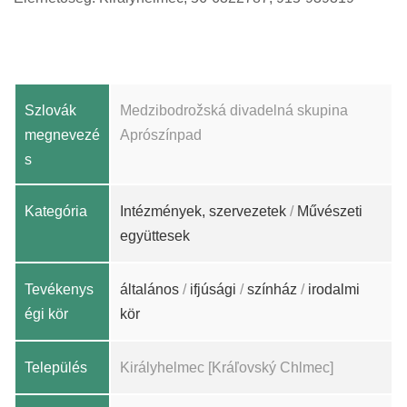
Szlovák
Medzibodrožská divadelná skupina
megnevezé
Aprószínpad
s
Kategória
Intézmények, szervezetek
/
Művészeti
együttesek
Tevékenys
általános
/
ifjúsági
/
színház
/
irodalmi
égi kör
kör
Település
Királyhelmec [Kráľovský Chlmec]