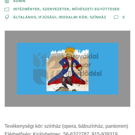
ADMIN
INTÉZMÉNYEK, SZERVEZETEK
,
MŰVÉSZETI EGYÜTTESEK
ÁLTALÁNOS
,
IFJÚSÁGI
,
IRODALMI KÖR
,
SZÍNHÁZ
0
Tevékenységi kör: színház (opera, bábszínház, pantomim)
Elérhetőség: Királyhelmec, 56-6322787, 915-939319