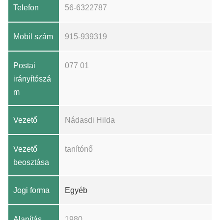
Telefon
56-6322787
Mobil szám
915-939319
Postai
077 01
irányítószá
m
Vezető
Nádasdi Hilda
Vezető
tanítónő
beosztása
Jogi forma
Egyéb
Alapítás
1980