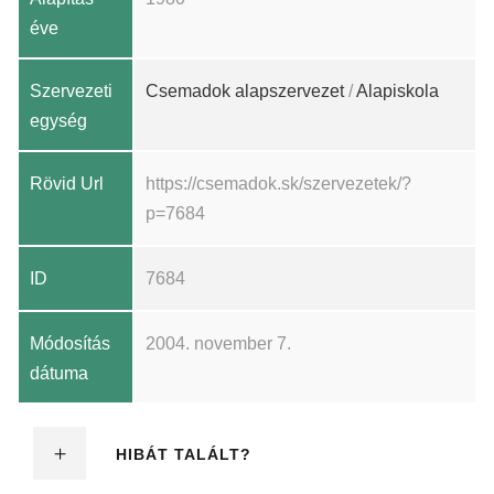
éve
Szervezeti
Csemadok alapszervezet
/
Alapiskola
egység
Rövid Url
https://csemadok.sk/szervezetek/?
p=7684
ID
7684
Módosítás
2004. november 7.
dátuma
HIBÁT TALÁLT?